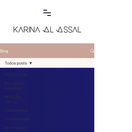
Blog
Todos posts
Todos posts
Microbiota
Intestinal
Nutrição
Clínica
Dietoterapia
Fisiopatologia
Informação