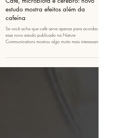
Café, microbiota e cérebro: novo
estudo mostra efeitos além da
cafeína
Se você acha que café serve apenas para acordar,
esse novo estudo publicado na Nature
Communications mostrou algo muito mais interessante.
Pesquisadores da University College Cork analisaram
como o consumo habitual de café impacta a
microbiota intestinal e a comunicação entre intestino e
cérebro. E o resultado foi claro: tanto o café com
cafeína quanto o descafeinado promoveram
mudanças relevantes no microbioma, sugerindo que
os benefícios não dependem apenas da cafeína. O
qu