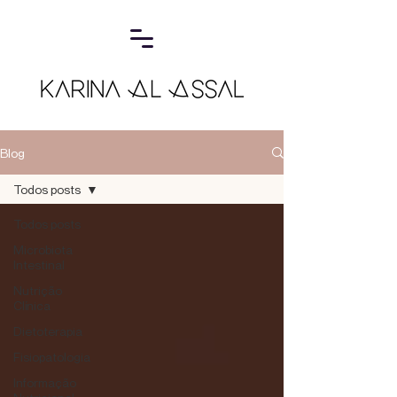
Blog
Todos posts
Todos posts
Microbiota
Intestinal
Nutrição
Clínica
Dietoterapia
Fisiopatologia
Informação