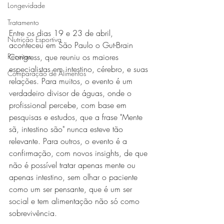
Longevidade
Tratamento
Entre os dias 19 e 23 de abril, 
Nutrição Esportiva
aconteceu em São Paulo o Gut-Brain 
Receitas
Congress, que reuniu os maiores 
especialistas em intestino, cérebro, e suas 
Comparação de Alimentos
relações. Para muitos, o evento é um 
verdadeiro divisor de águas, onde o 
profissional percebe, com base em 
pesquisas e estudos, que a frase "Mente 
sã, intestino são" nunca esteve tão 
relevante. Para outros, o evento é a 
confirmação, com novos insights, de que 
não é possível tratar apenas mente ou 
apenas intestino, sem olhar o paciente 
como um ser pensante, que é um ser 
social e tem alimentação não só como 
sobrevivência.