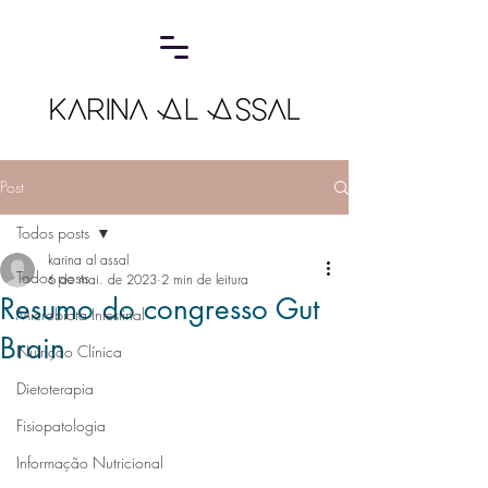
Post
Todos posts
karina al assal
Todos posts
6 de mai. de 2023
2 min de leitura
Resumo do congresso Gut
Microbiota Intestinal
Brain
Nutrição Clínica
Dietoterapia
Fisiopatologia
Informação Nutricional