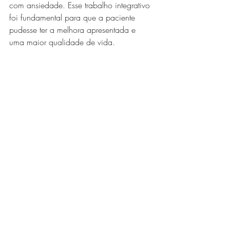
com ansiedade. Esse trabalho integrativo 
foi fundamental para que a paciente 
pudesse ter a melhora apresentada e 
uma maior qualidade de vida. 
Casos assim são inspirações para 
profissionais da saúde. O congresso 
reafirmou a importância do trabalho 
integrativo, e que leva em consideração 
o paciente como um ser inserido em 
sociedade, e mais ainda, que 
profissionais da saúde estão nesta área 
para servir, da melhor forma possível, o 
paciente que confia em seu trabalho.
microbiota
gut brain
congresso gut brain
intestino e cérebro
Microbiota Intestinal