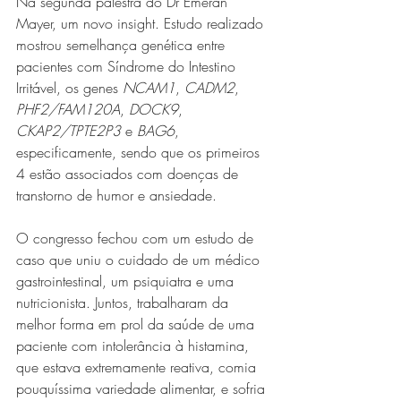
Na segunda palestra do Dr Emeran 
Mayer, um novo insight. Estudo realizado 
mostrou semelhança genética entre 
pacientes com Síndrome do Intestino 
Irritável, os genes 
NCAM1
, 
CADM2
, 
PHF2/FAM120A
, 
DOCK9
, 
CKAP2/TPTE2P3
 e 
BAG6
, 
especificamente, sendo que os primeiros 
4 estão associados com doenças de 
transtorno de humor e ansiedade.
O congresso fechou com um estudo de 
caso que uniu o cuidado de um médico 
gastrointestinal, um psiquiatra e uma 
nutricionista. Juntos, trabalharam da 
melhor forma em prol da saúde de uma 
paciente com intolerância à histamina, 
que estava extremamente reativa, comia 
pouquíssima variedade alimentar, e sofria 