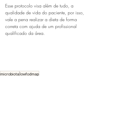
Esse protocolo visa além de tudo, a 
qualidade de vida do paciente, por isso, 
vale a pena realizar a dieta de forma 
correta com ajuda de um profissional 
qualificado da área.
microbiota
lowfodmap
Síndrome do Intestino Irritável
dieta
Posts recentes
Ver tudo