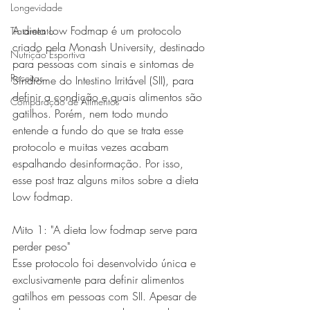
Longevidade
A dieta Low Fodmap é um protocolo 
Tratamento
criado pela Monash University, destinado 
Nutrição Esportiva
para pessoas com sinais e sintomas de 
Receitas
Síndrome do Intestino Irritável (SII), para 
definir a condição e quais alimentos são 
Comparação de Alimentos
gatilhos. Porém, nem todo mundo 
entende a fundo do que se trata esse 
protocolo e muitas vezes acabam 
espalhando desinformação. Por isso, 
esse post traz alguns mitos sobre a dieta 
Low fodmap.
Mito 1: "A dieta low fodmap serve para 
perder peso"
Esse protocolo foi desenvolvido única e 
exclusivamente para definir alimentos 
gatilhos em pessoas com SII. Apesar de 