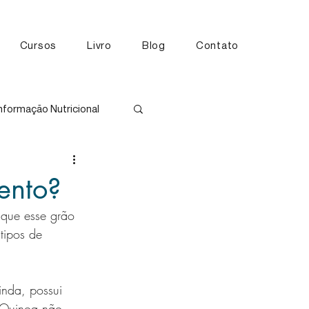
Cursos
Livro
Blog
Contato
nformação Nutricional
tos
ento?
 que esse grão 
tipos de 
inda, possui 
a Quinoa não 