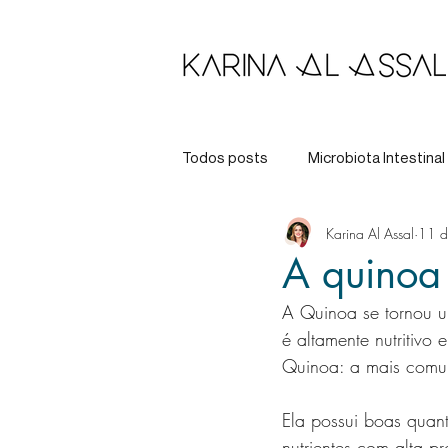
Todos posts
Microbiota Intestinal
Karina Al Assal
11 d
Longevidade
Tratamento
A quinoa
A Quinoa se tornou u
é altamente nutritivo
Quinoa: a mais comum
Ela possui boas quant
nutrientes com alta p