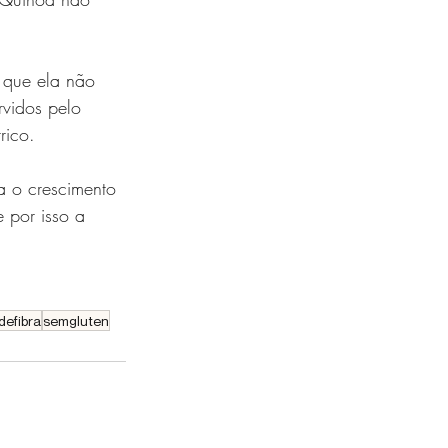
 que ela não 
rvidos pelo 
rico.
a o crescimento 
 por isso a 
defibra
semgluten