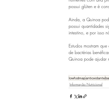
possui glúten e é con
Ainda, a Quinoa pode
possui quantidades si
intestino, e por isso
Estudos mostram que e
de bactérias benéfic
Quinoa pode ajudar n
lowfodmap
antioxidante
ba
Informação Nutricional