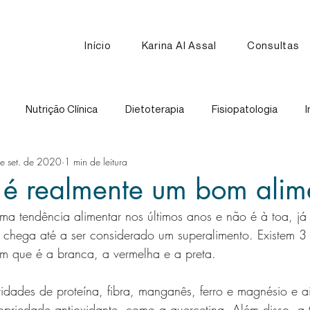
Início
Karina Al Assal
Consultas
Nutrição Clínica
Dietoterapia
Fisiopatologia
I
e set. de 2020
1 min de leitura
Nutrição Esportiva
Receitas
Comparação de Alimen
 é realmente um bom alim
ma tendência alimentar nos últimos anos e não é à toa, já
 e chega até a ser considerado um superalimento. Existem 3 
 que é a branca, a vermelha e a preta.
idades de proteína, fibra, manganês, ferro e magnésio e a
ropriedade antioxidante, como a quercetina. Além disso, 