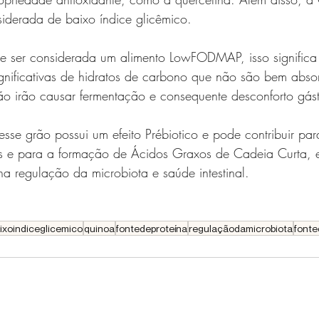
siderada de baixo índice glicêmico.
 ser considerada um alimento LowFODMAP, isso significa
gnificativas de hidratos de carbono que não são bem abso
 não irão causar fermentação e consequente desconforto gást
sse grão possui um efeito Prébiotico e pode contribuir par
as e para a formação de Ácidos Graxos de Cadeia Curta, e
a regulação da microbiota e saúde intestinal.
ixoindiceglicemico
quinoa
fontedeproteína
regulaçãodamicrobiota
fonte