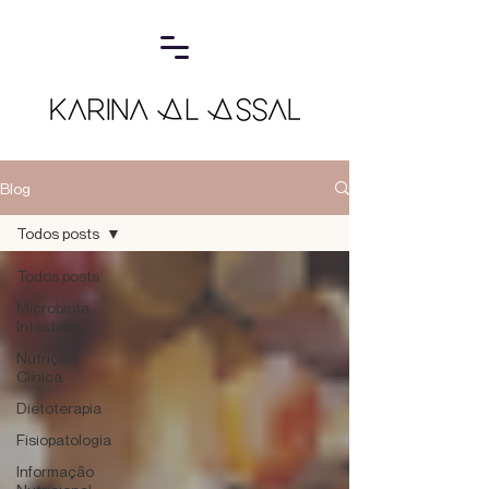
Blog
Todos posts
Todos posts
Microbiota
Intestinal
Nutrição
Clínica
Dietoterapia
Fisiopatologia
Informação