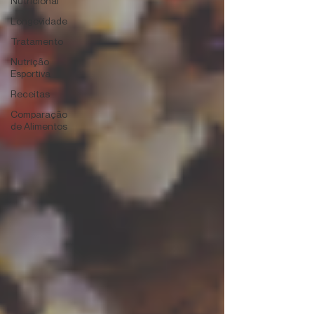
Nutricional
Longevidade
Tratamento
Nutrição
Esportiva
Receitas
Comparação
de Alimentos