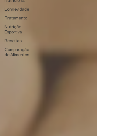
Nutricional
Longevidade
Tratamento
Nutrição
Esportiva
Receitas
Comparação
de Alimentos