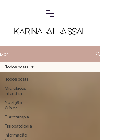
Blog
Todos posts
Todos posts
Microbiota
Intestinal
Nutrição
Clínica
Dietoterapia
Fisiopatologia
Informação