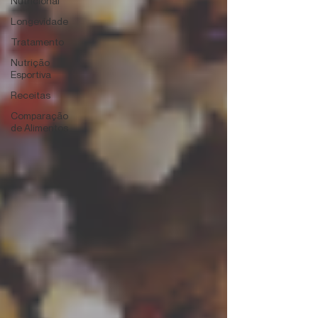
Nutricional
Longevidade
Tratamento
Nutrição
Esportiva
Receitas
Comparação
de Alimentos