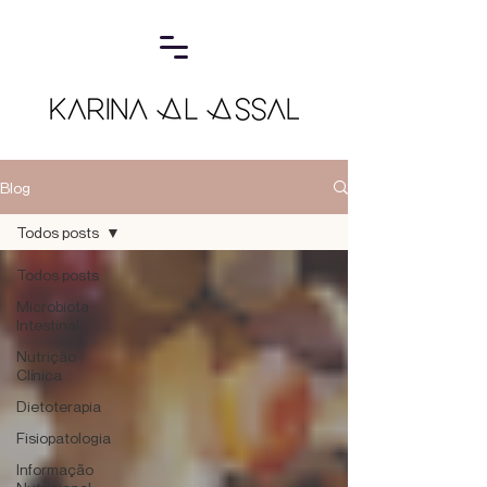
Blog
Todos posts
Todos posts
Microbiota
Intestinal
Nutrição
Clínica
Dietoterapia
Fisiopatologia
Informação