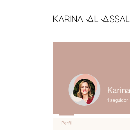
Karina
1
seguidor
Perfil