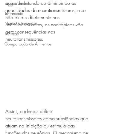
agir aumentando ou diminuindo as 
Longevidade
quantidades de neurotransmissores, e se 
Tratamento
não atuam diretamente nos 
Nutrição Esportiva
neurotransmissores, os nootrópicos vão 
gerar consequências nos 
Receitas
neurotransmissores.
Comparação de Alimentos
Assim, podemos definir 
neurotransmissores como substâncias que 
atuam na inibição ou estímulo das 
funções dos neurônios. O mecanismo de 