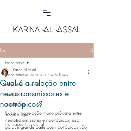
Post
Todos posts
Karina Al Assal
Todos posts
12 de out. de 2020
1 min de leitura
Qual é a relação entre
Microbiota Intestinal
neurotransmissores e
Nutrição Clínica
nootrópicos?
Dietoterapia
Existe uma relação muito próxima entre 
Fisiopatologia
neurotransmissores e nootrópicos, isso 
Informação Nutricional
porque grande parte dos nootrópicos vão 