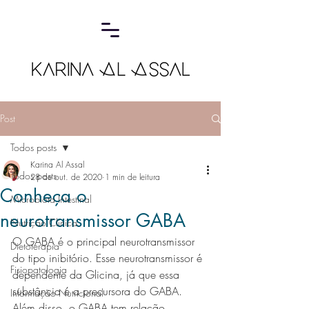
Post
Todos posts
Karina Al Assal
Todos posts
28 de out. de 2020
1 min de leitura
Conheça o
Microbiota Intestinal
neurotransmissor GABA
Nutrição Clínica
O GABA é o principal neurotransmissor 
Dietoterapia
do tipo inibitório. Esse neurotransmissor é 
Fisiopatologia
dependente da Glicina, já que essa 
substância é a precursora do GABA. 
Informação Nutricional
Além disso, o GABA tem relação 