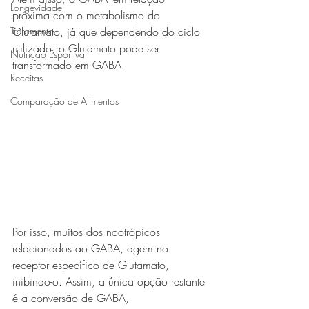
Longevidade
próxima com o metabolismo do 
Tratamento
Glutamato, já que dependendo do ciclo 
utilizado, o Glutamato pode ser 
Nutrição Esportiva
transformado em GABA.
Receitas
Comparação de Alimentos
Por isso, muitos dos nootrópicos 
relacionados ao GABA, agem no 
receptor específico de Glutamato, 
inibindo-o. Assim, a única opção restante 
é a conversão de GABA, 