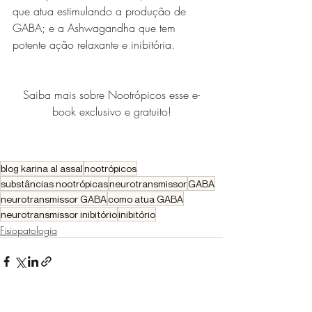
que atua estimulando a produção de 
GABA; e a Ashwagandha que tem 
potente ação relaxante e inibitória.
Saiba mais sobre Nootrópicos esse e-
book exclusivo e gratuito!
blog karina al assal
nootrópicos
substâncias nootrópicas
neurotransmissor
GABA
neurotransmissor GABA
como atua GABA
neurotransmissor inibitório
inibitório
Fisiopatologia