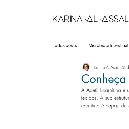
Todos posts
Microbiota Intestinal
Karina Al Assal
26 d
Longevidade
Tratamento
Conheça a
A Acetil L-carnitina 
tecidos. A sua estrutu
carnitina é capaz de 