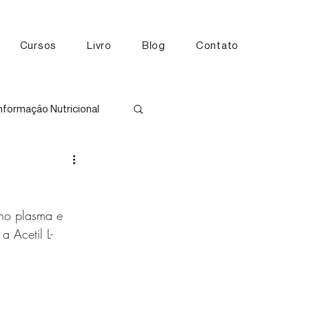
Cursos
Livro
Blog
Contato
nformação Nutricional
tos
 no plasma e 
a Acetil L-