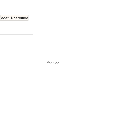
a
acetil l-carnitina
Ver tudo