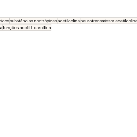
picos
substâncias nootrópicas
acetilcolina
neurotransmissor acetilcolin
na
funções acetil l-carnitina