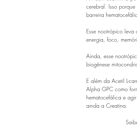
cerebral. Isso porque
barreira hematocefáli
Esse nootrópico leva
energia, foco, memóri
Ainda, esse nootrópico
biogênese mitocondria
E além da Acetil L-car
Alpha GPC como forma
hematocefálica e agir
ainda a Creatina.
Saib