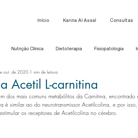
Início
Karina Al Assal
Consultas
Nutrição Clínica
Dietoterapia
Fisiopatologia
I
e out. de 2020
1 min de leitura
Nutrição Esportiva
Receitas
Comparação de Alimen
 Acetil L-carnitina
é um dos mais comuns metabólitos da Carnitina, encontrado
ra é similar ao do neurotransmissor Acetilcolina, e por isso, 
estimular os receptores de Acetilcolina no cérebro.