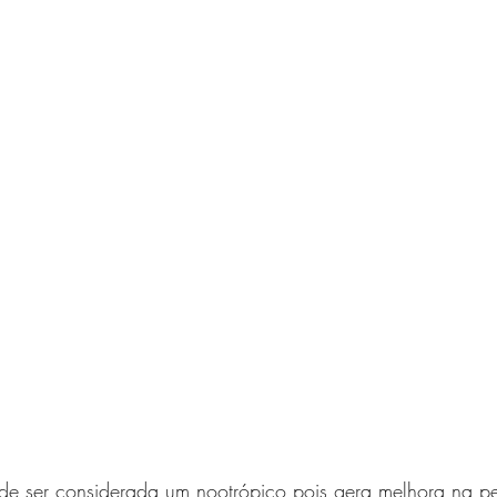
pode ser considerada um nootrópico pois gera melhora na p