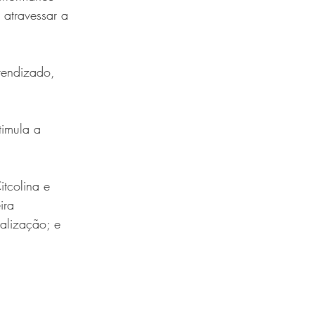
 atravessar a 
rendizado, 
timula a 
itcolina e 
ira 
alização; e 