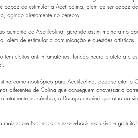
 é capaz de estimular a Acetilcolina, além de ser capaz de
ca, agindo diretamente no cérebro.
 ao aumento de Acetilcolina, gerando assim melhora no ap
a, além de estimular a comunicação e questões artísticas.
 tem efeitos anti-inflamatórios, função neuro protetora e es
l. 
nitina como nootrópico para Acetilcolina, pode-se citar a C
s diferentes de Colina que conseguem atravessar a barre
 diretamente no cérebro; a Bacopa monieri que atua na sin
a mais sobre Nootrópicos esse e-book exclusivo e gratuito!