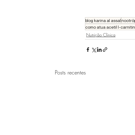
blog karina al assal
nootró
como atua acetil l-carniti
Nutrição Clínica
Posts recentes