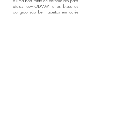
é uma boa fonte de carboidrato para 
dietas low-FODMAP, e os biscoitos 
do grão são bem aceitos em cafés 
da manhã e lanches.
Referências:
Barrett, J. S. (2017). How to institute the 
low-FODMAP diet. 
Journal of 
Gastroenterology and Hepatology 
(Australia)
, 32, 8–10. 
https://doi.org/10.1111/JGH.13686.
Catassi, G., Lionetti, E., Gatti, S., & 
Catassi, C. (2017). The low FODMAP 
diet: Many question marks for a catchy 
acronym. 
Nutrients
, 9(3). 
https://doi.org/10.3390/nu9030292.
Gunnars, K. (2021, December 15). 
FODMAP 101: A Detailed Beginner’s 
Guide
. 
https://www.healthline.com/nutrition/fod