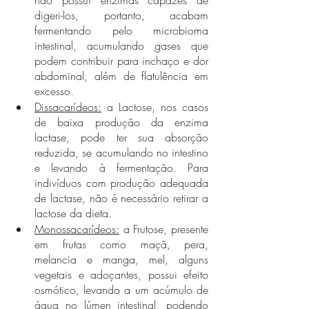
digeri-los, portanto, acabam 
fermentando pelo microbioma 
intestinal, acumulando gases que 
podem contribuir para inchaço e dor 
abdominal, além de flatulência em 
excesso.
Dissacarídeos:
 a Lactose, nos casos 
de baixa produção da enzima 
lactase, pode ter sua absorção 
reduzida, se acumulando no intestino 
e levando à fermentação. Para 
indivíduos com produção adequada 
de lactase, não é necessário retirar a 
lactose da dieta.
Monossacarídeos:
 a Frutose, presente 
em frutas como maçã, pera, 
melancia e manga, mel, alguns 
vegetais e adoçantes, possui efeito 
osmótico, levando a um acúmulo de 
água no lúmen intestinal, podendo 