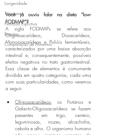
Longevidade
Tratamento
Você já ouviu falar na dieta “low-
FODMAP”? 
Nutrição Esportiva
A sigla FODMAPs se refere aos 
Receitas
Oligossacarídeos, Dissacarídeos, 
Monossacarídeos e Polióis fermentáveis, 
Comparação de Alimentos
caracterizados por uma baixa absorção 
intestinal e, consequentemente, possíveis 
efeitos negativos no trato gastrointestinal. 
Essa classe de elementos é comumente 
dividida em quatro categorias, cada uma 
com suas particularidades, como veremos 
a seguir.
Oligossacarídeos:
 os Frutanos e 
Galacto-Oligossacarídeos se fazem 
presentes em trigo, centeio, 
leguminosas, nozes, alcachofra, 
cebola e alho. O organismo humano 
não possui enzimas capazes de 