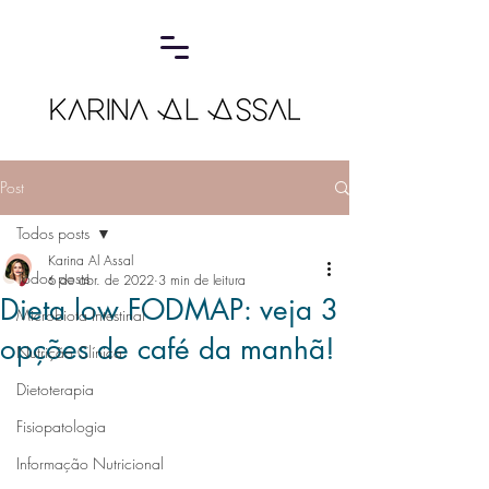
Post
Todos posts
Karina Al Assal
Todos posts
6 de abr. de 2022
3 min de leitura
Dieta low FODMAP: veja 3
Microbiota Intestinal
opções de café da manhã!
Nutrição Clínica
Dietoterapia
Fisiopatologia
Informação Nutricional