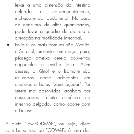
levar a uma distensão do intestino 
delgado e, consequentemente, 
inchaço e dor abdominal. No caso 
de consumo de altas quantidades, 
pode levar a quadro de diarreia e 
alteração na motilidade intestinal.
Polióis:
 os mais comuns são Manitol 
e Sorbitol, presentes em maçã, pera, 
pêssego, ameixa, cereja, couve-flor, 
cogumelos e ervilha torta. Além 
desses, o Xilitol e o Isomalte são 
utilizados como adoçantes em 
chicletes e balas “zero açúcar”. Por 
serem mal absorvidos, acabam por 
desencadear efeito osmótico no 
intestino delgado, como ocorre com 
a Frutose.
A dieta “low-FODMAP”, ou seja, dieta 
com baixo teor de FODMAPs é uma das 