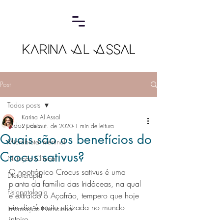
Post
Todos posts
Karina Al Assal
Todos posts
21 de out. de 2020
1 min de leitura
Quais são os benefícios do
Microbiota Intestinal
Crocus sativus?
Nutrição Clínica
O nootrópico Crocus sativus é uma 
Dietoterapia
planta da família das Iridáceas, na qual 
Fisiopatologia
é extraído o Açafrão, tempero que hoje 
em dia é muito utilizada no mundo 
Informação Nutricional
inteiro.