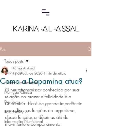
Post
Todos posts
Karina Al Assal
Todos posts
14 de out. de 2020
1 min de leitura
Como a Dopamina atua?
Microbiota Intestinal
O neurotransmissor conhecido por sua 
Nutrição Clínica
relação ao prazer e felicidade é a 
Dietoterapia
Dopamina. Ela é de grande importância 
para diversas funções do organismo, 
Fisiopatologia
desde funções endócrinas até do 
Informação Nutricional
movimento e comportamento.