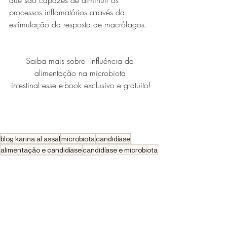
processos inflamatórios através da 
estimulação da resposta de macrófagos.
Saiba mais sobre  Influência da 
alimentação na microbiota 
intestinaI esse e-book exclusivo e gratuito!
blog karina al assal
microbiota
candidíase
alimentação e candidíase
candidíase e microbiota
candidíase de repetição
candida
Nutrição Clínica