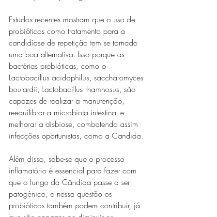
Estudos recentes mostram que o uso de 
probióticos como tratamento para a 
candidíase de repetição tem se tornado 
uma boa alternativa. Isso porque as 
bactérias probióticas, como o 
Lactobacillus acidophilus, saccharomyces 
boulardii, Lactobacillus rhamnosus, são 
capazes de realizar a manutenção, 
reequilibrar a microbiota intestinal e 
melhorar a disbiose, combatendo assim 
infecções oportunistas, como a Candida.
Além disso, sabe-se que o processo 
inflamatório é essencial para fazer com 
que o fungo da Cândida passe a ser 
patogênico, e nessa questão os 
probióticos também podem contribuir, já 
que são capazes de diminuir os 