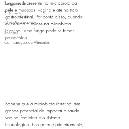
fungo está presente na microbiota da 
Longevidade
pele e mucosas, vagina e até no trato 
Tratamento
gastrointestinal. Por conta disso, quando 
Nutrição Esportiva
existe uma disbiose na microbiota 
intestinal, esse fungo pode se tornar 
Receitas
patogênico.
Comparação de Alimentos
Sabe-se que a microbiota intestinal tem 
grande potencial de impactar a saúde 
vaginal feminina e o sistema 
imunológico. Isso porque primeiramente, 