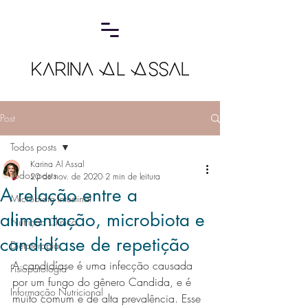
Post
Todos posts
Karina Al Assal
Todos posts
20 de nov. de 2020
2 min de leitura
A relação entre a
Microbiota Intestinal
alimentação, microbiota e
Nutrição Clínica
candidíase de repetição
Dietoterapia
A candidíase é uma infecção causada 
Fisiopatologia
por um fungo do gênero Candida, e é 
Informação Nutricional
muito comum e de alta prevalência. Esse 