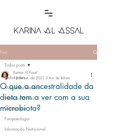
Post
Todos posts
Karina Al Assal
Todos posts
13 de set. de 2021
3 min de leitura
O que a ancestralidade da
Microbiota Intestinal
dieta tem a ver com a sua
Nutrição Clínica
microbiota?
Dietoterapia
Fisiopatologia
Informação Nutricional