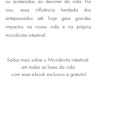
ou aceleradas ao decorrer da vida. Por 
isso, essa influência herdada dos 
antepassados até hoje gera grandes 
impactos na nossa vida e na própria 
microbiota intestinal. 
Saiba mais sobre o Microbiota intestinal 
em todas as fases da vida
 com esse e-book exclusivo e gratuito!
Referências:
Kirkpatrick BE, Rashkin MD. Ancestry 