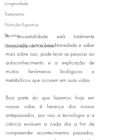
Longevidade
Tratamento
Nutrição Esportiva
Receitas
A ancestralidade está totalmente 
associada com a hereditariedade e saber 
Comparação de Alimentos
mais sobre isso, pode levar as pessoas ao 
autoconhecimento e a explicação de 
muitos fenômenos biológicos e 
metabólicos que ocorrem em suas vidas. 
Boa parte do que fazemos hoje em 
nossas vidas é herança dos nossos 
antepassados, por isso a tecnologia e a 
ciência evoluem a cada dia a fim de 
compreender acontecimentos passados, 