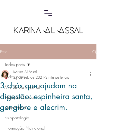
Post
Todos posts
Karina Al Assal
Todos posts
27 de set. de 2021
3 min de leitura
3 chás que ajudam na
Microbiota Intestinal
digestão: espinheira santa,
Nutrição Clínica
gengibre e alecrim.
Dietoterapia
Fisiopatologia
Informação Nutricional