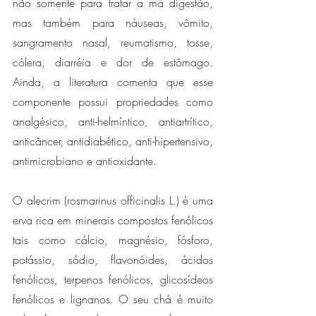
não somente para tratar a má digestão, 
mas também para náuseas, vômito, 
sangramento nasal, reumatismo, tosse, 
cólera, diarréia e dor de estômago. 
Ainda, a literatura comenta que esse 
componente possui propriedades como 
analgésico, anti-helmíntico, antiartrítico, 
anticâncer, antidiabético, anti-hipertensivo, 
antimicrobiano e antioxidante. 
O alecrim (rosmarinus officinalis L.) é uma 
erva rica em minerais compostos fenólicos 
tais como cálcio, magnésio, fósforo, 
potássio, sódio, flavonóides, ácidos 
fenólicos, terpenos fenólicos, glicosídeos 
fenólicos e lignanos. O seu chá é muito 