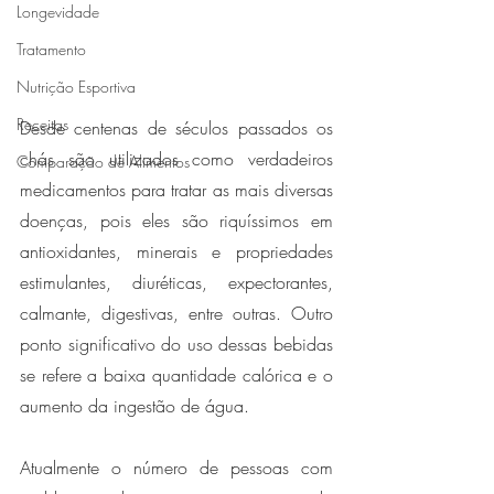
Longevidade
Tratamento
Nutrição Esportiva
Receitas
Desde centenas de séculos passados os 
chás são utilizados como verdadeiros 
Comparação de Alimentos
medicamentos para tratar as mais diversas 
doenças, pois eles são riquíssimos em 
antioxidantes, minerais e propriedades 
estimulantes, diuréticas, expectorantes, 
calmante, digestivas, entre outras. Outro 
ponto significativo do uso dessas bebidas 
se refere a baixa quantidade calórica e o 
aumento da ingestão de água. 
Atualmente o número de pessoas com 