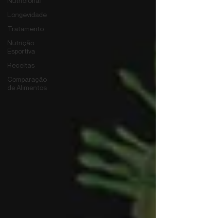
Nutricional
Longevidade
Tratamento
Nutrição
Esportiva
Receitas
Comparação
de Alimentos