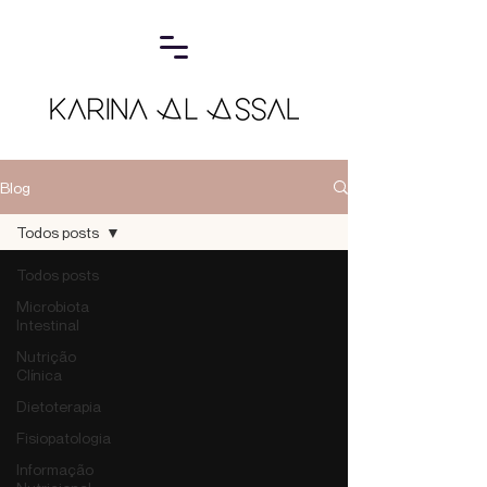
Blog
Todos posts
Todos posts
Microbiota
Intestinal
Nutrição
Clínica
Dietoterapia
Fisiopatologia
Informação