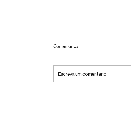
Comentários
Escreva um comentário
Café, microbiota e cérebro:
novo estudo mostra efeitos
além da cafeína