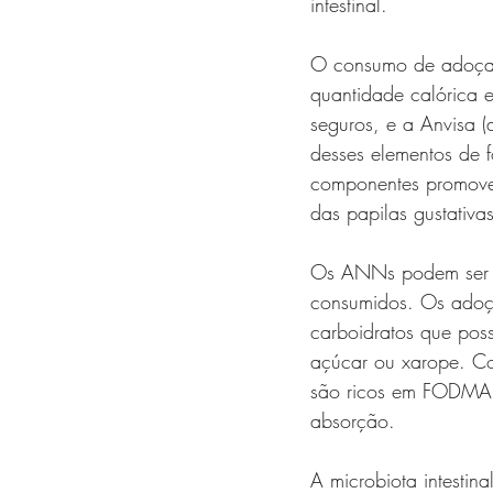
intestinal. 
O consumo de adoçant
quantidade calórica e
seguros, e a Anvisa (
desses elementos de 
componentes promovem
das papilas gustativa
Os ANNs podem ser de
consumidos. Os adoça
carboidratos que pos
açúcar ou xarope. Com
são ricos em FODMAP 
absorção. 
A microbiota intesti