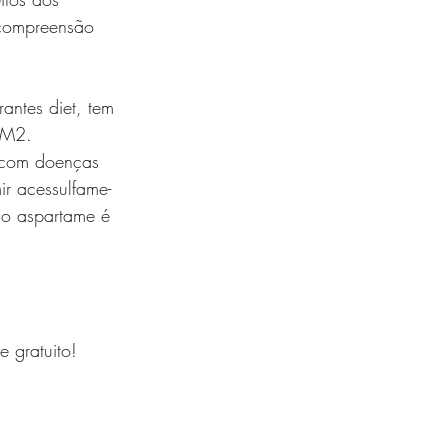
 compreensão 
antes diet, tem 
DM2. 
 com doenças 
r acessulfame-
 o aspartame é 
 gratuito!