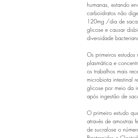
humanas, estando env
carboidratos não dige
120mg /dia de sacari
glicose e causar dis
diversidade bacteria
Os primeiros estudos 
plasmática e concentr
os trabalhos mais re
microbiota intestinal 
glicose por meio da i
após ingestão de sac
O primeiro estudo que
através de amostras 
de sucralose o número
Bacteroides e Clostri