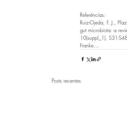
Referências:
Ruiz-Ojeda, F. J., Pla
gut microbiota: a revi
10(suppl_1), S31-S4
Franke…
Posts recentes