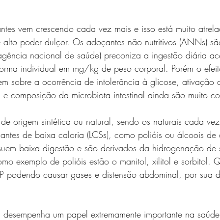
es vem crescendo cada vez mais e isso está muito atrela
 alto poder dulçor. Os adoçantes não nutritivos (ANNs) s
agência nacional de saúde) preconiza a ingestão diária ace
forma individual em mg/kg de peso corporal. Porém o efeit
 sobre a ocorrência de intolerância à glicose, ativação d
s e composição da microbiota intestinal ainda são muito co
 origem sintética ou natural, sendo os naturais cada vez
ntes de baixa caloria (LCSs), como polióis ou álcoois de 
suem baixa digestão e são derivados da hidrogenação de s
o exemplo de polióis estão o manitol, xilitol e sorbitol. 
podendo causar gases e distensão abdominal, por sua di
nal desempenha um papel extremamente importante na saúd