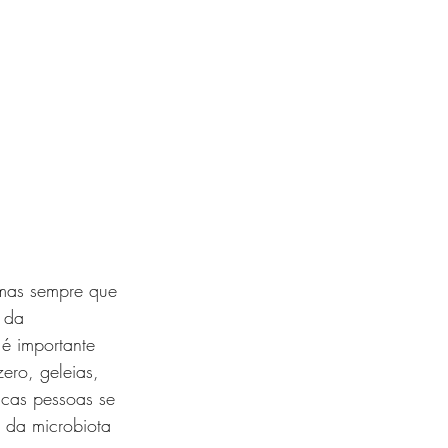
 mas sempre que 
 da 
 é importante 
zero, geleias, 
cas pessoas se 
 da microbiota 