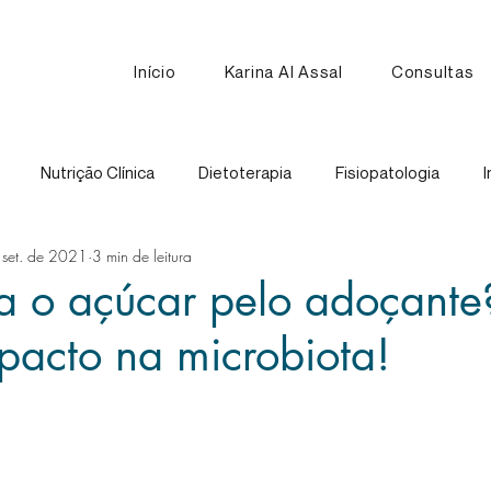
Início
Karina Al Assal
Consultas
Nutrição Clínica
Dietoterapia
Fisiopatologia
I
 set. de 2021
3 min de leitura
Nutrição Esportiva
Receitas
Comparação de Alimen
ca o açúcar pelo adoçante
pacto na microbiota!