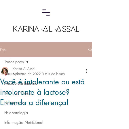
Post
Todos posts
Karina Al Assal
Todos posts
6 de abr. de 2022
3 min de leitura
Você é intolerante ou está
Microbiota Intestinal
intolerante à lactose?
Nutrição Clínica
Entenda a diferença!
Dietoterapia
Fisiopatologia
Informação Nutricional