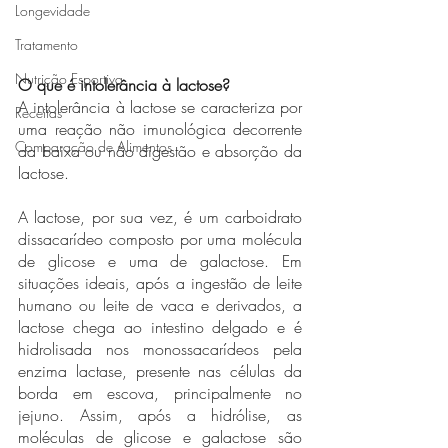
Longevidade
Tratamento
Nutrição Esportiva
O que é intolerância à lactose?
A intolerância à lactose se caracteriza por 
Receitas
uma reação não imunológica decorrente 
Comparação de Alimentos
da baixa ou não digestão e absorção da 
lactose.
A lactose, por sua vez, é um carboidrato 
dissacarídeo composto por uma molécula 
de glicose e uma de galactose. Em 
situações ideais, após a ingestão de leite 
humano ou leite de vaca e derivados, a 
lactose chega ao intestino delgado e é 
hidrolisada nos monossacarídeos pela 
enzima lactase, presente nas células da 
borda em escova, principalmente no 
jejuno. Assim, após a hidrólise, as 
moléculas de glicose e galactose são 