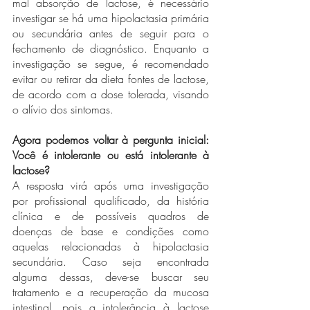
mal absorção de lactose, é necessário 
investigar se há uma hipolactasia primária 
ou secundária antes de seguir para o 
fechamento de diagnóstico. Enquanto a 
investigação se segue, é recomendado 
evitar ou retirar da dieta fontes de lactose, 
de acordo com a dose tolerada, visando 
o alívio dos sintomas. 
Agora podemos voltar à pergunta inicial: 
Você é intolerante ou está intolerante à 
lactose?
A resposta virá após uma investigação 
por profissional qualificado, da história 
clínica e de possíveis quadros de 
doenças de base e condições como 
aquelas relacionadas à hipolactasia 
secundária. Caso seja encontrada 
alguma dessas, deve-se buscar seu 
tratamento e a recuperação da mucosa 
intestinal, pois a intolerância à lactose 