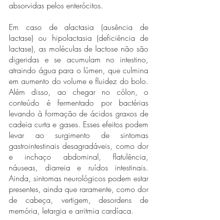
absorvidas pelos enterócitos.
Em caso de alactasia (ausência de 
lactase) ou hipolactasia (deficiência de 
lactase), as moléculas de lactose não são 
digeridas e se acumulam no intestino, 
atraindo água para o lúmen, que culmina 
em aumento do volume e fluidez do bolo. 
Além disso, ao chegar no cólon, o 
conteúdo é fermentado por bactérias 
levando à formação de ácidos graxos de 
cadeia curta e gases. Esses efeitos podem 
levar ao surgimento de sintomas 
gastrointestinais desagradáveis, como dor 
e inchaço abdominal, flatulência, 
náuseas, diarreia e ruídos intestinais. 
Ainda, sintomas neurológicos podem estar 
presentes, ainda que raramente, como dor 
de cabeça, vertigem, desordens de 
memória, letargia e arritmia cardíaca.