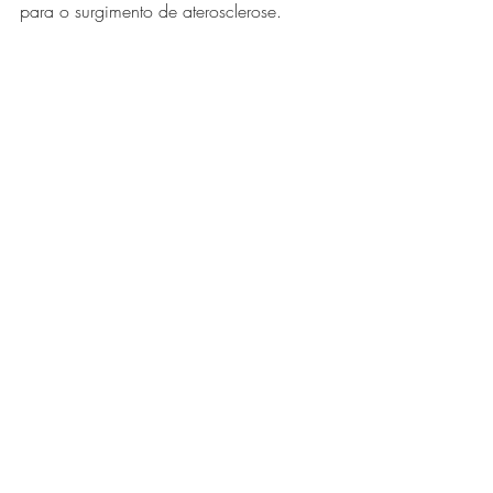
para o surgimento de aterosclerose. 
Saiba mais sobre fitoterápicos esse e-
book exclusivo e gratuito!
Nutrição Clínica
Posts recentes
Ver tudo