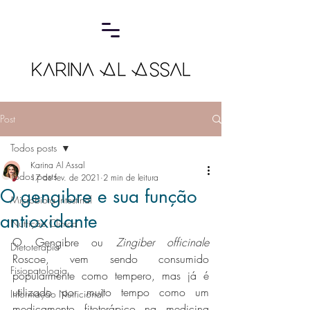
Post
Todos posts
Karina Al Assal
Todos posts
17 de fev. de 2021
2 min de leitura
O gengibre e sua função
Microbiota Intestinal
antioxidante
Nutrição Clínica
O Gengibre ou 
Zingiber officinale 
Dietoterapia
Roscoe, vem sendo consumido 
Fisiopatologia
popularmente como tempero, mas já é 
utilizado por muito tempo como um 
Informação Nutricional
medicamento fitoterápico na medicina 