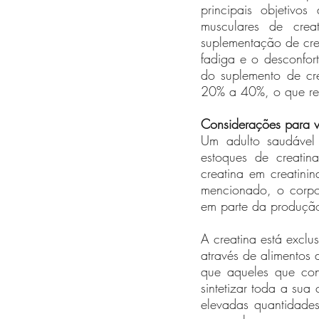
principais objetivo
musculares de crea
suplementação de crea
fadiga e o desconfort
do suplemento de cre
20% a 40%, o que res
Considerações para v
Um adulto saudável 
estoques de creati
creatina em creatinin
mencionado, o corpo 
em parte da produçã
A creatina está exclu
através de alimentos 
que aqueles que co
sintetizar toda a sua
elevadas quantidades