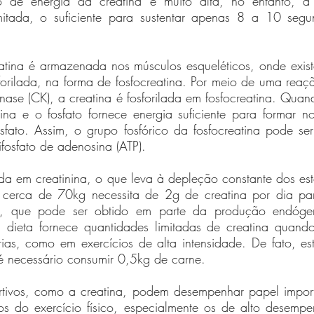
 de energia da creatina é muito alta, no entanto, a
itada, o suficiente para sustentar apenas 8 a 10 segun
tina é armazenada nos músculos esqueléticos, onde existe
osforilada, na forma de fosfocreatina. Por meio de uma reaçã
nase (CK), a creatina é fosforilada em fosfocreatina. Quand
ina e o fosfato fornece energia suficiente para formar n
sfato. Assim, o grupo fosfórico da fosfocreatina pode s
ifosfato de adenosina (ATP). 
a em creatinina, o que leva à depleção constante dos est
cerca de 70kg necessita de 2g de creatina por dia para
a, que pode ser obtido em parte da produção endógen
 a dieta fornece quantidades limitadas de creatina quando
ias, como em exercícios de alta intensidade. De fato, es
é necessário consumir 0,5kg de carne. 
tivos, como a creatina, podem desempenhar papel import
tos do exercício físico, especialmente os de alto desempe