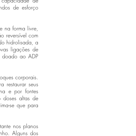
 capacidade de 
dos de esforço 
 na forma livre, 
o reversível com 
o hidrolisada, a 
ovas ligações de 
er doado ao ADP 
oques corporais. 
 restaurar seus 
a e por fontes 
 doses altas de 
tima-se que para 
ante nos planos 
nho. Alguns dos 