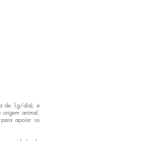
a de 1g/dia), e 
 origem animal, 
 para apoiar os 