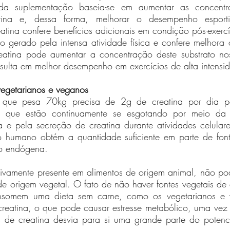
s da suplementação baseia-se em aumentar as concentra
tina e, dessa forma, melhorar o desempenho esporti
tina confere benefícios adicionais em condição pós-exercí
o gerado pela intensa atividade física e confere melhora 
atina pode aumentar a concentração deste substrato nos
ulta em melhor desempenho em exercícios de alta intensi
egetarianos e veganos
que pesa 70kg precisa de 2g de creatina por dia par
na que estão continuamente se esgotando por meio da
a e pela secreção de creatina durante atividades celular
humano obtém a quantidade suficiente em parte de fonte
o endógena. 
sivamente presente em alimentos de origem animal, não po
de origem vegetal. O fato de não haver fontes vegetais de cr
nsomem uma dieta sem carne, como os vegetarianos e 
 creatina, o que pode causar estresse metabólico, uma vez 
 de creatina desvia para si uma grande parte do potenci