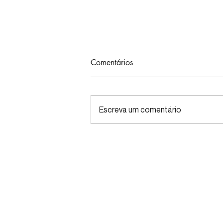
Comentários
Escreva um comentário
Low FODMAP vegetariana –
veja quais alimentos incluir na
dieta!