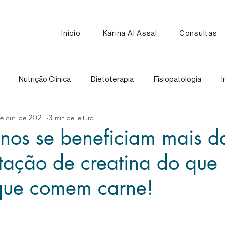
Início
Karina Al Assal
Consultas
Nutrição Clínica
Dietoterapia
Fisiopatologia
I
e out. de 2021
3 min de leitura
Nutrição Esportiva
Receitas
Comparação de Alimen
nos se beneficiam mais d
tação de creatina do que
que comem carne!