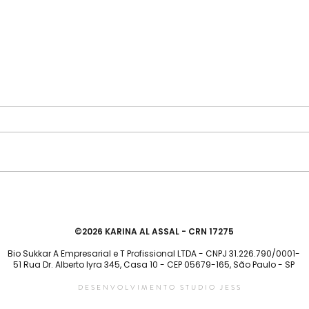
Suplementação de vitamina
Class
B12 para vegetarianos, é
vege
realmente necessário?
©2026 KARINA AL ASSAL - CRN 17275
Bio Sukkar A Empresarial e T Profissional LTDA - CNPJ 31.226.790/0001-
51 Rua Dr. Alberto lyra 345, Casa 10 - CEP 05679-165, São Paulo - SP
DESENVOLVIMENTO STUDIO JESS