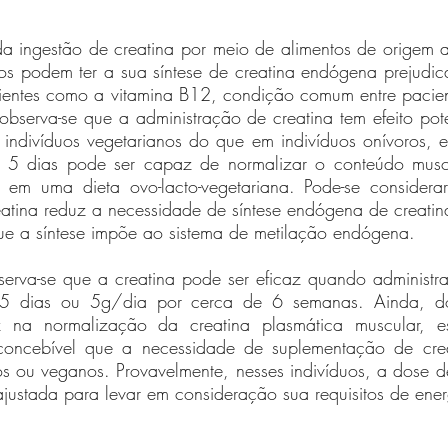
a ingestão de creatina por meio de alimentos de origem a
os podem ter a sua síntese de creatina endógena prejudic
rientes como a vitamina B12, condição comum entre pacien
observa-se que a administração de creatina tem efeito pot
indivíduos vegetarianos do que em indivíduos onívoros, e
5 dias pode ser capaz de normalizar o conteúdo muscul
o em uma dieta ovo-lacto-vegetariana. Pode-se consider
atina reduz a necessidade de síntese endógena de creatina
que a síntese impõe ao sistema de metilação endógena.  
erva-se que a creatina pode ser eficaz quando administr
 dias ou 5g/dia por cerca de 6 semanas. Ainda, do
z na normalização da creatina plasmática muscular, es
 concebível que a necessidade de suplementação de crea
os ou veganos. Provavelmente, nesses indivíduos, a dose d
ajustada para levar em consideração sua requisitos de en