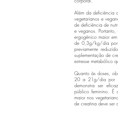
corporal. 
Além da deficiência d
vegetarianos e vegan
de deficiência de nut
e veganos. Portanto, 
ergogênico maior em 
de 0,3g/kg/dia por 
previamente reduzid
suplementação de cre
estresse metabólico 
Quanto às doses, obs
20 a 21g/dia por 5
demonstra ser efica
público feminino. É
maior nos vegetarian
de creatina deve ser 