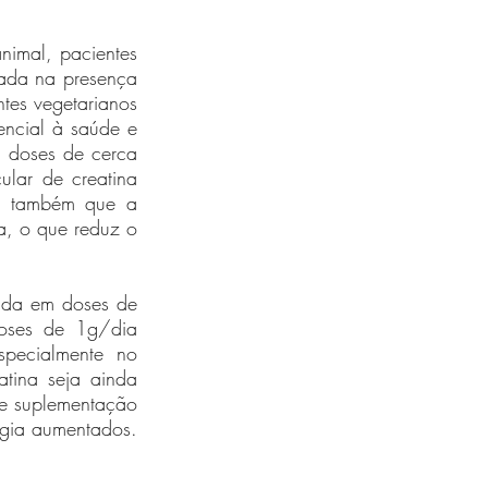
nimal, pacientes 
ada na presença 
tes vegetarianos 
encial à saúde e 
 doses de cerca 
ar de creatina 
ar também que a 
, o que reduz o 
ada em doses de 
ses de 1g/dia 
pecialmente no 
tina seja ainda 
e suplementação 
ergia aumentados.