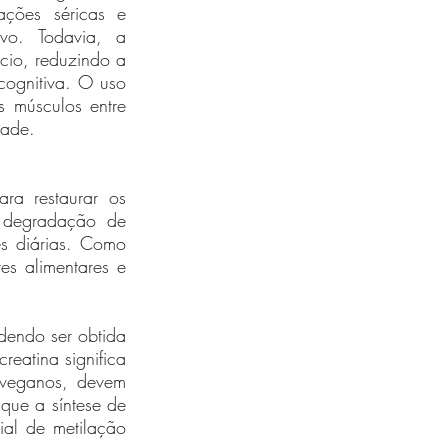
ções séricas e 
vo. Todavia, a 
cio, reduzindo a 
cognitiva. O uso 
 músculos entre 
dade.
a restaurar os 
 degradação de 
es diárias. Como 
s alimentares e 
dendo ser obtida 
eatina significa 
veganos, devem 
que a síntese de 
al de metilação 