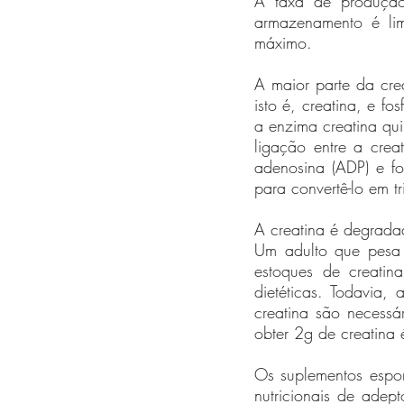
A taxa de produção
armazenamento é lim
máximo. 
A maior parte da crea
isto é, creatina, e f
a enzima creatina qui
ligação entre a creat
adenosina (ADP) e fo
para convertê-lo em tr
A creatina é degradad
Um adulto que pesa 
estoques de creatin
dietéticas. Todavia,
creatina são necessár
obter 2g de creatina 
Os suplementos espor
nutricionais de adep