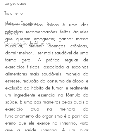
Longevidade
Tratamento
Nutrição Esportiva
Praticar exercícios físicos é uma das 
primeiras recomendações feitas àqueles 
Receitas
que querem emagrecer, ganhar massa 
Comparação de Alimentos
muscular, prevenir doenças crônicas, 
dormir melhor… ser mais saudável de uma 
forma geral. A prática regular de 
exercícios físicos, associada a escolhas 
alimentares mais saudáveis, manejo do 
estresse, redução do consumo de álcool e 
exclusão do hábito de fumar, é realmente 
um ingrediente essencial na fórmula da 
saúde. E uma das maneiras pelas quais o 
exercício atua na melhora do 
funcionamento do organismo é a partir do 
efeito que ele exerce no intestino, visto 
que a saúde intestinal é um pilar 