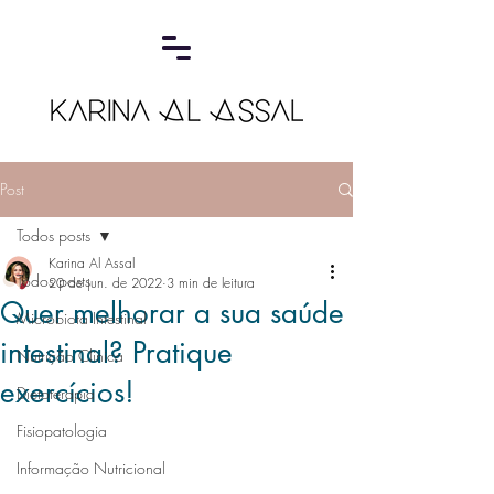
Post
Todos posts
Karina Al Assal
Todos posts
20 de jun. de 2022
3 min de leitura
Quer melhorar a sua saúde
Microbiota Intestinal
intestinal? Pratique
Nutrição Clínica
exercícios!
Dietoterapia
Fisiopatologia
Informação Nutricional