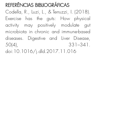
REFERÊNCIAS BIBLIOGRÁFICAS
Codella, R., Luzi, L., & Terruzzi, I. (2018). 
Exercise has the guts: How physical 
activity may positively modulate gut 
microbiota in chronic and immune-based 
diseases. Digestive and Liver Disease, 
50(4), 331–341. 
doi:10.1016/j.dld.2017.11.016
Clarke, S. F., Murphy, E. F., O’Sullivan, 
O., Lucey, A. J., Humphreys, M., Hogan, 
A., … Cotter, P. D. (2014). Exercise and 
associated dietary extremes impact on gut 
microbial diversity. Gut, 63(12), 1913–
1920. doi:10.1136/gutjnl-2013-
306541 
Mitchell, C.M., Davy, B.M., Hulver, 
M.W., Neilson, A.P., Bennett, B.J., Davy, 
K.P. (2018). Does Exercise Alter Gut 