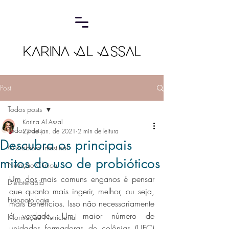
Post
Todos posts
Karina Al Assal
Todos posts
22 de jan. de 2021
2 min de leitura
Descubra os principais
Microbiota Intestinal
mitos do uso de probióticos
Nutrição Clínica
Um dos mais comuns enganos é pensar 
Dietoterapia
que quanto mais ingerir, melhor, ou seja, 
Fisiopatologia
mais benefícios. Isso não necessariamente 
é verdade. Um maior número de 
Informação Nutricional
unidades formadoras de colônias (UFC) 