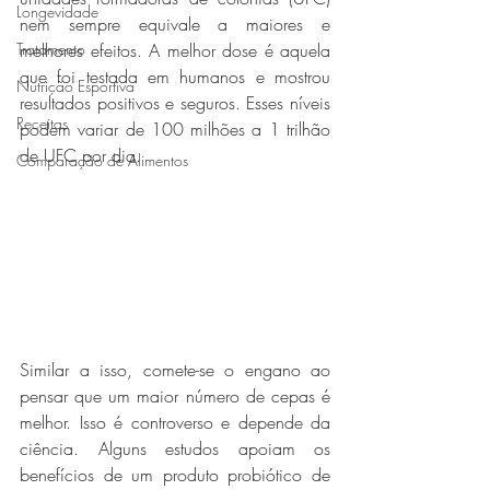
Longevidade
nem sempre equivale a maiores e 
Tratamento
melhores efeitos. A melhor dose é aquela 
que foi testada em humanos e mostrou 
Nutrição Esportiva
resultados positivos e seguros. Esses níveis 
Receitas
podem variar de 100 milhões a 1 trilhão 
de UFC por dia.
Comparação de Alimentos
Similar a isso, comete-se o engano ao 
pensar que um maior número de cepas é 
melhor. Isso é controverso e depende da 
ciência. Alguns estudos apoiam os 
benefícios de um produto probiótico de 