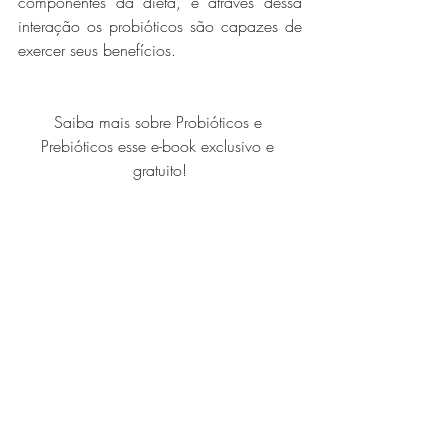
componentes da dieta, e através dessa 
interação os probióticos são capazes de 
exercer seus benefícios.
Saiba mais sobre Probióticos e 
Prebióticos esse e-book exclusivo e 
gratuito!
Informação Nutricional
Posts recentes
Ver tudo