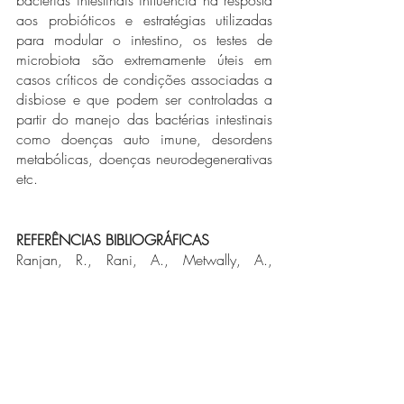
aos probióticos e estratégias utilizadas 
para modular o intestino, os testes de 
microbiota são extremamente úteis em 
casos críticos de condições associadas a 
disbiose e que podem ser controladas a 
partir do manejo das bactérias intestinais 
como doenças auto imune, desordens 
metabólicas, doenças neurodegenerativas 
etc.
REFERÊNCIAS BIBLIOGRÁFICAS
Ranjan, R., Rani, A., Metwally, A., 
McGee, H. S., & Perkins, D. L. (2016). 
Analysis of the microbiome: Advantages 
of whole genome shotgun versus 16S 
amplicon sequencing. Biochemical and 
Biophysical Research Communications, 
469(4), 967–977. 
doi:10.1016/j.bbrc.2015.12.083