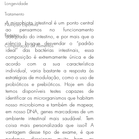
Longevidade
Tratamento
A microbiota intestinal é um ponto central 
Nutrição Esportiva
ao pensarmos no funcionamento 
Receitas
adequado do intestino, e por mais que a 
ciência busque desvendar o “padrão 
Comparação de Alimentos
ideal” das bactérias intestinais, essa 
composição é extremamente única e de 
acordo com a sua característica 
individual, varia bastante a resposta às 
estratégias de modulação, como o uso de 
probióticos e prebióticos. Hoje em dia 
temos disponíveis testes capazes de 
identificar os microrganismos que habitam 
nosso microbioma e também de mapear, 
em nosso DNA, genes marcadores de um 
ambiente intestinal mais saudável. Tem 
coisa mais personalizada que isso? A 
vantagem desse tipo de exame, é que 
podemos direcionar muito bem as 