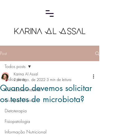
Post
Todos posts
Karina Al Assal
Todos posts
2 de ago. de 2022
3 min de leitura
Quando devemos solicitar
Microbiota Intestinal
os testes de microbiota?
Nutrição Clínica
Dietoterapia
Fisiopatologia
Informação Nutricional