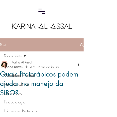
Post
Todos posts
Karina Al Assal
Todos posts
6 de abr. de 2021
2 min de leitura
Quais fitoterápicos podem
Microbiota Intestinal
ajudar no manejo da
Nutrição Clínica
SIBO?
Dietoterapia
Fisiopatologia
Informação Nutricional