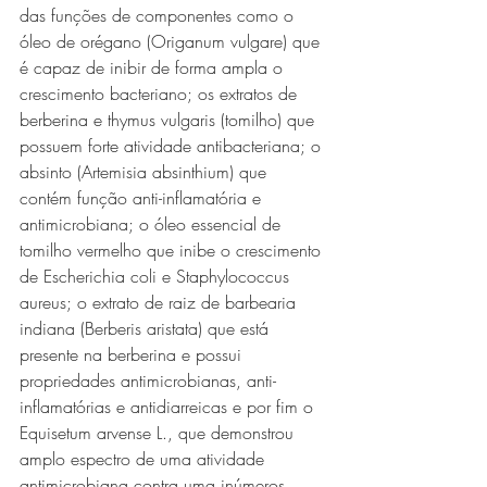
das funções de componentes como o 
óleo de orégano (Origanum vulgare) que 
é capaz de inibir de forma ampla o 
crescimento bacteriano; os extratos de 
berberina e thymus vulgaris (tomilho) que 
possuem forte atividade antibacteriana; o 
absinto (Artemisia absinthium) que 
contém função anti-inflamatória e 
antimicrobiana; o óleo essencial de 
tomilho vermelho que inibe o crescimento 
de Escherichia coli e Staphylococcus 
aureus; o extrato de raiz de barbearia 
indiana (Berberis aristata) que está 
presente na berberina e possui 
propriedades antimicrobianas, anti-
inflamatórias e antidiarreicas e por fim o  
Equisetum arvense L., que demonstrou 
amplo espectro de uma atividade 
antimicrobiana contra uma inúmeros 