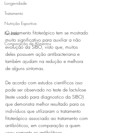
Longevidade
Tratamento
Nutrição Esportiva
O tratamento fitoterápico tem se mostrado 
Receitas
muito significativo para auxiliar a não 
Comparação de Alimentos
evolução da SIBO, visto que, muitos 
deles possuem ação antibacteriana e 
também ajudam na redução e melhora 
de alguns sintomas. 
De acordo com estudos científicos isso 
pode ser observado no teste de lactulose 
(teste usado para diagnostico da SIBO) 
que demonstra melhor resultado para os 
indivíduos que utilizaram o tratamento 
fitoterápico associado ao tratamento com 
antibióticos, em comparação a quem 
usou somente os antibióticos. 