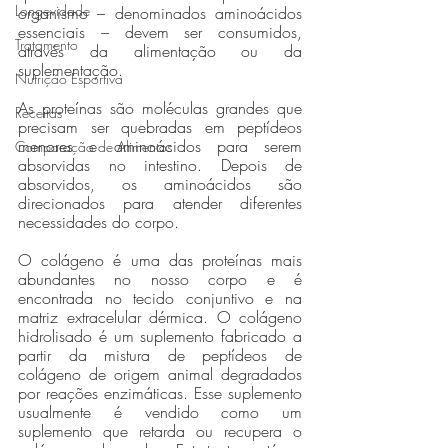
Longevidade
organismo – denominados aminoácidos 
essenciais – devem ser consumidos, 
Tratamento
através da alimentação ou da 
suplementação.  
Nutrição Esportiva
As proteínas são moléculas grandes que 
Receitas
precisam ser quebradas em peptídeos 
menores e aminoácidos para serem 
Comparação de Alimentos
absorvidas no intestino. Depois de 
absorvidos, os aminoácidos são 
direcionados para atender diferentes 
necessidades do corpo. 
O colágeno é uma das proteínas mais 
abundantes no nosso corpo e é 
encontrada no tecido conjuntivo e na 
matriz extracelular dérmica. O colágeno 
hidrolisado é um suplemento fabricado a 
partir da mistura de peptídeos de 
colágeno de origem animal degradados 
por reações enzimáticas. Esse suplemento 
usualmente é vendido como um 
suplemento que retarda ou recupera o 