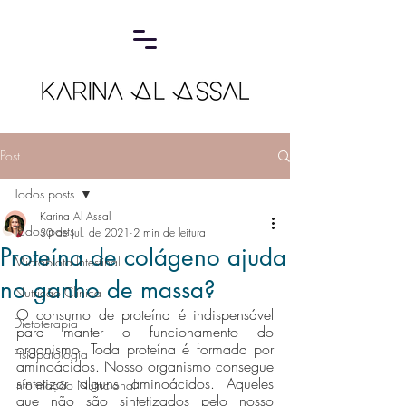
Post
Todos posts
Karina Al Assal
Todos posts
30 de jul. de 2021
2 min de leitura
Proteína de colágeno ajuda
Microbiota Intestinal
no ganho de massa?
Nutrição Clínica
O consumo de proteína é indispensável 
Dietoterapia
para manter o funcionamento do 
organismo. Toda proteína é formada por 
Fisiopatologia
aminoácidos. Nosso organismo consegue 
sintetizar alguns aminoácidos. Aqueles 
Informação Nutricional
que não são sintetizados pelo nosso 