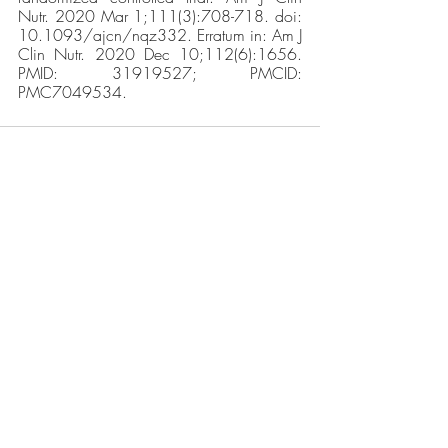
Nutr. 2020 Mar 1;111(3):708-718. doi: 
10.1093/ajcn/nqz332. Erratum in: Am J 
Clin Nutr. 2020 Dec 10;112(6):1656. 
PMID: 31919527; PMCID: 
PMC7049534.
Posts recentes
Ver tudo