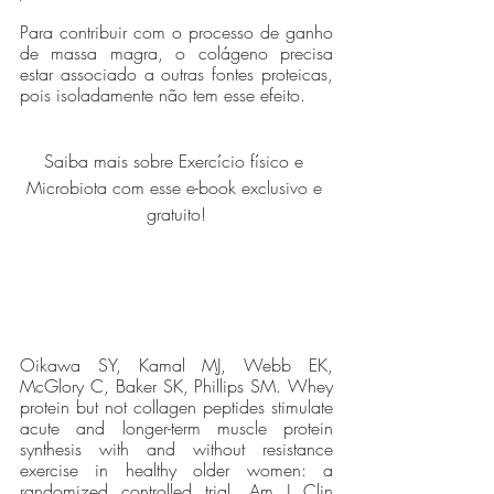
Para contribuir com o processo de ganho 
de massa magra, o colágeno precisa 
estar associado a outras fontes proteicas, 
pois isoladamente não tem esse efeito.
Saiba mais sobre Exercício físico e 
Microbiota com esse e-book exclusivo e 
gratuito!
Oikawa SY, Kamal MJ, Webb EK, 
McGlory C, Baker SK, Phillips SM. Whey 
protein but not collagen peptides stimulate 
acute and longer-term muscle protein 
synthesis with and without resistance 
exercise in healthy older women: a 
randomized controlled trial. Am J Clin 