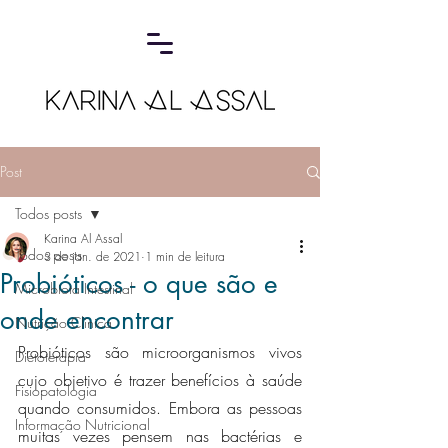
Post
Todos posts
Karina Al Assal
Todos posts
3 de jan. de 2021
1 min de leitura
Probióticos - o que são e
Microbiota Intestinal
onde encontrar
Nutrição Clínica
Probióticos são microorganismos vivos 
Dietoterapia
cujo objetivo é trazer benefícios à saúde 
Fisiopatologia
quando consumidos. Embora as pessoas 
Informação Nutricional
muitas vezes pensem nas bactérias e 