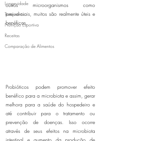
Longevidade
outros microorganismos como 
prejudiciais, muitos são realmente úteis e 
Tratamento
benéficos.
Nutrição Esportiva
Receitas
Comparação de Alimentos
Probióticos podem promover efeito 
benéfico para a microbiota e assim, gerar 
melhora para a saúde do hospedeiro e 
até contribuir para o tratamento ou 
prevenção de doenças. Isso ocorre 
através de seus efeitos na microbiota 
intestinal e aumento da produção de 