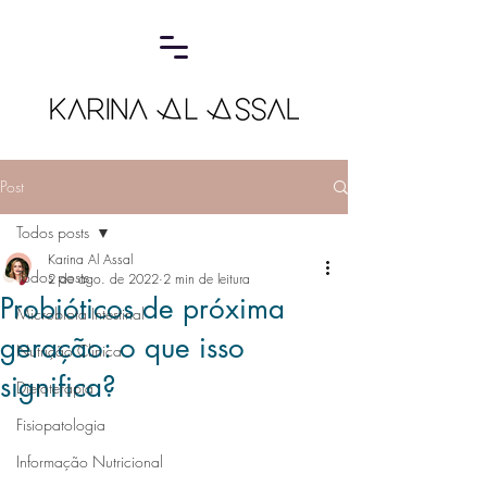
Post
Todos posts
Karina Al Assal
Todos posts
2 de ago. de 2022
2 min de leitura
Probióticos de próxima
Microbiota Intestinal
geração: o que isso
Nutrição Clínica
significa?
Dietoterapia
Fisiopatologia
Informação Nutricional