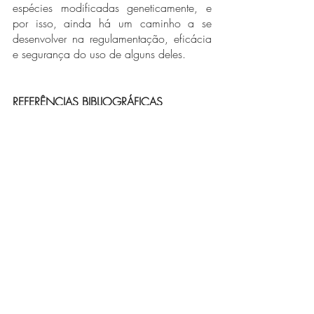
espécies modificadas geneticamente, e 
por isso, ainda há um caminho a se 
desenvolver na regulamentação, eficácia 
e segurança do uso de alguns deles. 
REFERÊNCIAS BIBLIOGRÁFICAS
Singh, T. P., & Natraj, B. H. (2021). Next-
generation probiotics: a promising 
approach towards designing personalized 
medicine. Critical Reviews in 
Microbiology, 1–20. 
doi:10.1080/1040841x.2021.19029
40 
Chang, C.-J., Lin, T.-L., Tsai, Y.-L., Wu, T.-R., 
Lai, W.-F., Lu, C.-C., & Lai, H.-C. (2019). 
Next generation probiotics in disease 
amelioration. Journal of Food and Drug 
Analysis. 