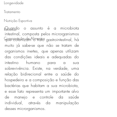
Longevidade
Tratamento
Nutrição Esportiva
Quando o assunto é a microbiota 
Receitas
intestinal, composta pelos microrganismos 
Comparação de Alimentos
que colonizam o trato gastrointestinal, há 
muito já sabe-se que não se tratam de 
organismos inertes, que apenas utilizam 
das condições ideais e adequadas do 
intestino humano para a sua 
sobrevivência. Existe, na verdade, uma 
relação bidirecional entre a saúde do 
hospedeiro e a composição e função das 
bactérias que habitam a sua microbiota, 
e esse fato representa um importante alvo 
de manejo e controle da saúde 
individual, através da manipulação 
desses microrganismos. 