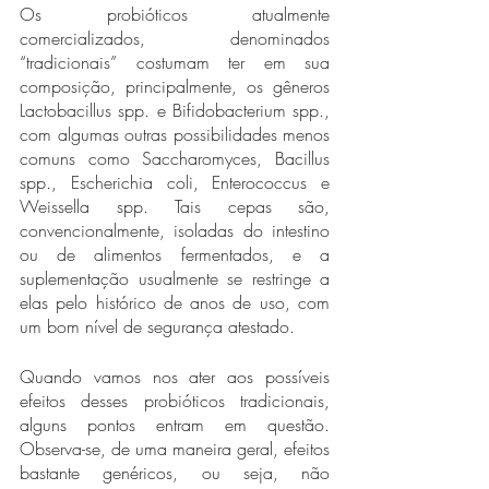
Os probióticos atualmente 
comercializados, denominados 
“tradicionais” costumam ter em sua 
composição, principalmente, os gêneros 
Lactobacillus spp. e Bifidobacterium spp., 
com algumas outras possibilidades menos 
comuns como Saccharomyces, Bacillus 
spp., Escherichia coli, Enterococcus e 
Weissella spp. Tais cepas são, 
convencionalmente, isoladas do intestino 
ou de alimentos fermentados, e a 
suplementação usualmente se restringe a 
elas pelo histórico de anos de uso, com 
um bom nível de segurança atestado. 
Quando vamos nos ater aos possíveis 
efeitos desses probióticos tradicionais, 
alguns pontos entram em questão. 
Observa-se, de uma maneira geral, efeitos 
bastante genéricos, ou seja, não 