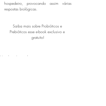
hospedeiro, provocando assim várias 
respostas biológicas.
Saiba mais sobre Probióticos e 
Prebióticos esse e-book exclusivo e 
gratuito!
Microbiota Intestinal
Posts recentes
Ver tudo