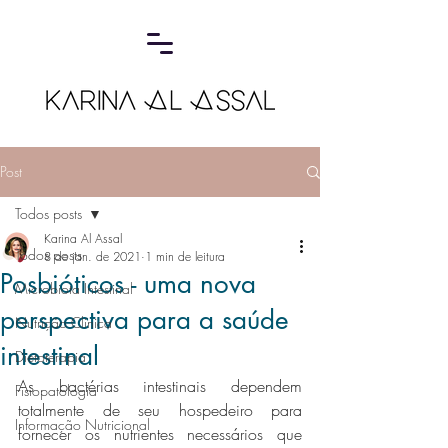
Post
Todos posts
Karina Al Assal
Todos posts
8 de jan. de 2021
1 min de leitura
Posbióticos - uma nova
Microbiota Intestinal
perspectiva para a saúde
Nutrição Clínica
intestinal
Dietoterapia
As bactérias intestinais dependem 
Fisiopatologia
totalmente de seu hospedeiro para 
Informação Nutricional
fornecer os nutrientes necessários que 