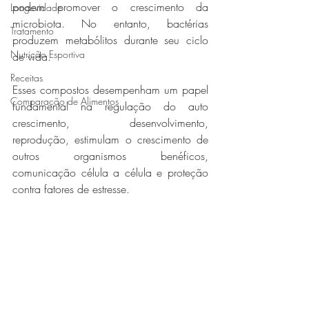
podem promover o crescimento da 
Longevidade
microbiota. No entanto, bactérias 
Tratamento
produzem metabólitos durante seu ciclo 
Nutrição Esportiva
de vida. 
Receitas
Esses compostos desempenham um papel 
Comparação de Alimentos
fundamental na regulação do auto 
crescimento, desenvolvimento, 
reprodução, estimulam o crescimento de 
outros organismos benéficos, 
comunicação célula a célula e proteção 
contra fatores de estresse.