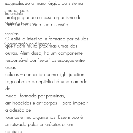
considerado o maior órgão do sistema 
Longevidade
imune, pois
Tratamento
protege grande o nosso organismo de 
Nutrição Esportiva
invasores em toda sua extensão.
Receitas
O epitélio intestinal é formado por células 
Comparação de Alimentos
que ficam muito próximas umas das
outras. Além disso, há um componente 
responsável por “selar” os espaços entre 
essas
células – conhecido como tight junction. 
Logo abaixo do epitélio há uma camada 
de
muco - formado por proteínas, 
aminoácidos e anticorpos – para impedir 
a adesão de
toxinas e microrganismos. Esse muco é 
sintetizado pelos enterócitos e, em 
conjunto