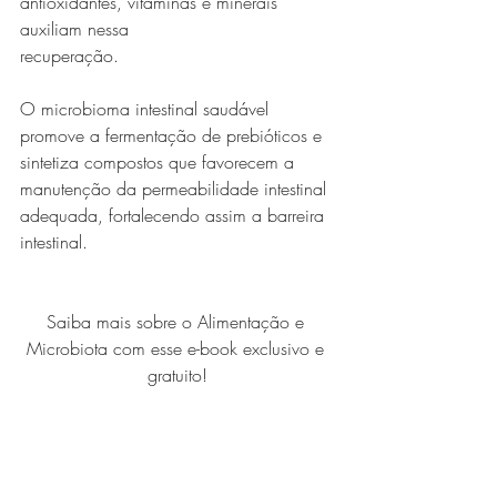
antioxidantes, vitaminas e minerais 
auxiliam nessa
recuperação.
O microbioma intestinal saudável 
promove a fermentação de prebióticos e
sintetiza compostos que favorecem a 
manutenção da permeabilidade intestinal
adequada, fortalecendo assim a barreira 
intestinal.
Saiba mais sobre o Alimentação e 
Microbiota com esse e-book exclusivo e 
gratuito!
Se quiser ler mais sobre esse assunto, 