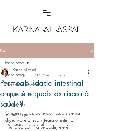
Post
Todos posts
Karina Al Assal
Todos posts
12 de jul. de 2021
2 min de leitura
Permeabilidade intestinal –
Microbiota Intestinal
o que é e quais os riscos à
Nutrição Clínica
saúde?
Dietoterapia
O intestino faz parte do nosso sistema 
Fisiopatologia
digestivo e ainda integra o sistema
Informação Nutricional
imunológico. Na verdade, ele é 