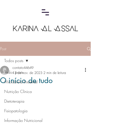
Post
Todos posts
contato44649
Todos posts
13 de nov. de 2023
2 min de leitura
O início de tudo
Microbiota Intestinal
Nutrição Clínica
Dietoterapia
Fisiopatologia
Informação Nutricional