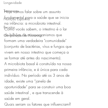
Longevidade
Tratamento
Hoje vamos falar sobre um assunto 
fundamental para a saúde que se inicia 
Nutrição Esportiva
na infância: a microbiota intestinal. 
Receitas
Como vocês sabem, o intestino é o lar 
de bilhões de microorganismos que 
Comparação de Alimentos
formam uma verdadeira "comunidade" 
(conjunto de bactérias, vírus e fungos que 
vivem em nosso intestino que começa a 
se formar até antes do nascimento).
A microbiota basal é construída na nossa 
primeira infância, e é única para cada 
indivíduo. No período até os 3 anos de 
idade, existe uma “janela de 
oportunidade” para se construir uma boa 
saúde intestinal , e que transcende à 
saúde em geral.
Quais seriam os fatores que influenciam?