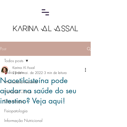
Post
Todos posts
Karina Al Assal
Todos posts
23 de mai. de 2022
3 min de leitura
N-acetilcisteína pode
Microbiota Intestinal
ajudar na saúde do seu
Nutrição Clínica
intestino? Veja aqui!
Dietoterapia
Fisiopatologia
Informação Nutricional