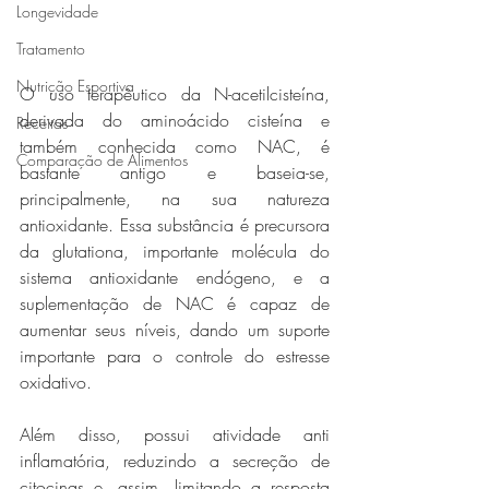
Longevidade
Tratamento
Nutrição Esportiva
O uso terapêutico da N-acetilcisteína, 
derivada do aminoácido cisteína e 
Receitas
também conhecida como NAC, é 
Comparação de Alimentos
bastante antigo e baseia-se, 
principalmente, na sua natureza 
antioxidante. Essa substância é precursora 
da glutationa, importante molécula do 
sistema antioxidante endógeno, e a 
suplementação de NAC é capaz de 
aumentar seus níveis, dando um suporte 
importante para o controle do estresse 
oxidativo. 
Além disso, possui atividade anti 
inflamatória, reduzindo a secreção de 
citocinas e, assim, limitando a resposta 