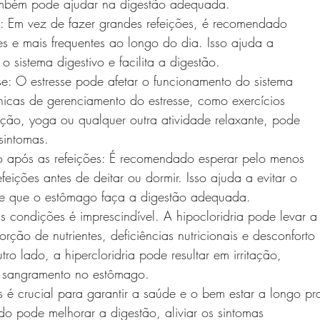
ambém pode ajudar na digestão adequada.
s: Em vez de fazer grandes refeições, é recomendado
es e mais frequentes ao longo do dia. Isso ajuda a
o sistema digestivo e facilita a digestão.
se: O estresse pode afetar o funcionamento do sistema
écnicas de gerenciamento do estresse, como exercícios
ação, yoga ou qualquer outra atividade relaxante, pode
sintomas.
ogo após as refeições: É recomendado esperar pelo menos
feições antes de deitar ou dormir. Isso ajuda a evitar o
ite que o estômago faça a digestão adequada.
 condições é imprescindível. A hipocloridria pode levar a
ção de nutrientes, deficiências nutricionais e desconforto
utro lado, a hipercloridria pode resultar em irritação,
e sangramento no estômago.
s é crucial para garantir a saúde e o bem estar a longo pr
o pode melhorar a digestão, aliviar os sintomas