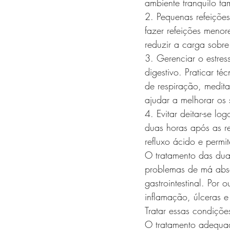
ambiente tranquilo t
2. Pequenas refeiçõe
fazer refeições menor
reduzir a carga sobre 
3. Gerenciar o estres
digestivo. Praticar t
de respiração, medit
ajudar a melhorar os 
4. Evitar deitar-se l
duas horas após as re
refluxo ácido e perm
O tratamento das duas
problemas de má absor
gastrointestinal. Por o
inflamação, úlceras 
Tratar essas condiçõe
O tratamento adequad