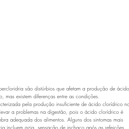
ipercloridria são distúrbios que afetam a produção de ácid
o, mas existem diferenças entre as condições.
acterizada pela produção insuficiente de ácido clorídrico n
evar a problemas na digestão, pois o ácido clorídrico é
ebra adequada dos alimentos. Alguns dos sintomas mais
ria incluem azia, sensação de inchaço após as refeições,