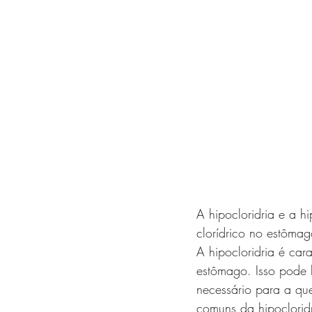
A hipocloridria e a h
clorídrico no estômag
A hipocloridria é car
estômago. Isso pode l
necessário para a qu
comuns da hipoclorid