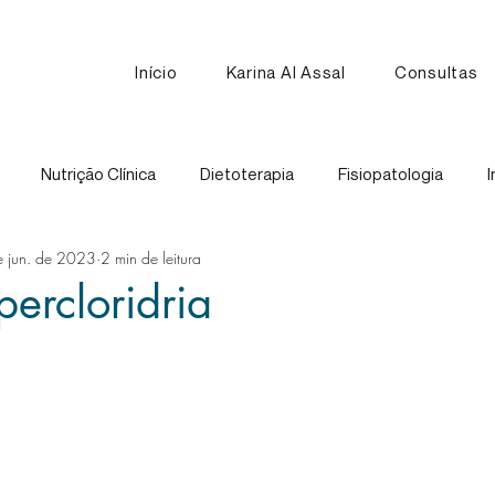
Início
Karina Al Assal
Consultas
Nutrição Clínica
Dietoterapia
Fisiopatologia
I
 jun. de 2023
2 min de leitura
Nutrição Esportiva
Receitas
Comparação de Alimen
percloridria