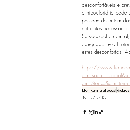
desconfortáveis e prev
a hipocloridria pode 
pessoas desfrutem da
nutrientes necessári
Se você sofre com alg
adequado, e o Protoc
estes desconfortos. Ap
https://www.karinaal
utm_source=social&u
am_Stories&utm_term=
blog karina al assal
disbios
Nutrição Clínica