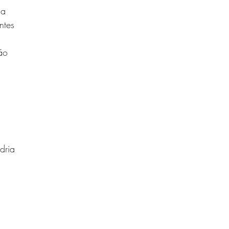
ia
ntes
ão
dria