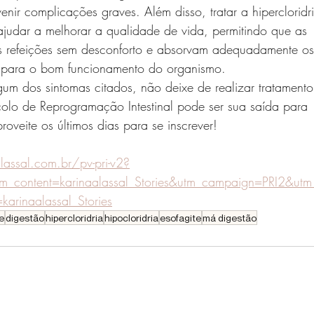
enir complicações graves. Além disso, tratar a hipercloridr
ajudar a melhorar a qualidade de vida, permitindo que as
s refeições sem desconforto e absorvam adequadamente os
os para o bom funcionamento do organismo.
um dos sintomas citados, não deixe de realizar tratamento
olo de Reprogramação Intestinal pode ser sua saída para
roveite os últimos dias para se inscrever!
assal.com.br/pv-pri-v2?
tm_content=karinaalassal_Stories&utm_campaign=PRI2&utm
karinaalassal_Stories
e
digestão
hipercloridria
hipocloridria
esofagite
má digestão