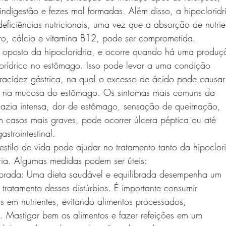
 indigestão e fezes mal formadas. Além disso, a hipocloridr
deficiências nutricionais, uma vez que a absorção de nutrie
rro, cálcio e vitamina B12, pode ser comprometida.
 o oposto da hipocloridria, e ocorre quando há uma produç
lorídrico no estômago. Isso pode levar a uma condição
acidez gástrica, na qual o excesso de ácido pode causar
ão na mucosa do estômago. Os sintomas mais comuns da
em azia intensa, dor de estômago, sensação de queimação,
m casos mais graves, pode ocorrer úlcera péptica ou até
trointestinal.
tilo de vida pode ajudar no tratamento tanto da hipoclori
ria. Algumas medidas podem ser úteis:
ibrada: Uma dieta saudável e equilibrada desempenha um
tratamento desses distúrbios. É importante consumir
os em nutrientes, evitando alimentos processados,
. Mastigar bem os alimentos e fazer refeições em um