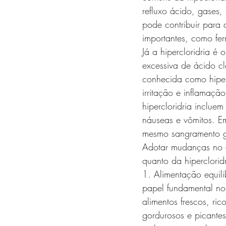
refluxo ácido, gases,
pode contribuir para 
importantes, como fe
Já a hipercloridria é
excessiva de ácido c
conhecida como hiper
irritação e inflamaç
hipercloridria inclu
náuseas e vômitos. E
mesmo sangramento gas
Adotar mudanças no es
quanto da hiperclorid
1. Alimentação equil
papel fundamental no 
alimentos frescos, ric
gordurosos e picantes