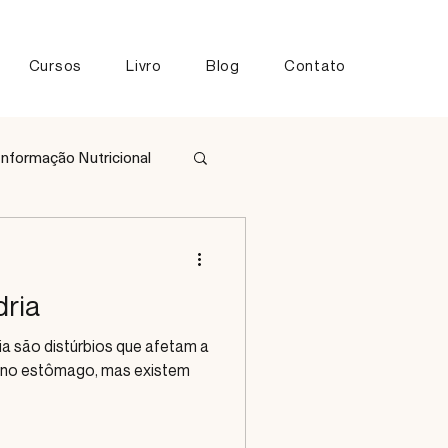
Cursos
Livro
Blog
Contato
Informação Nutricional
tos
dria
dria são distúrbios que afetam a
o no estômago, mas existem