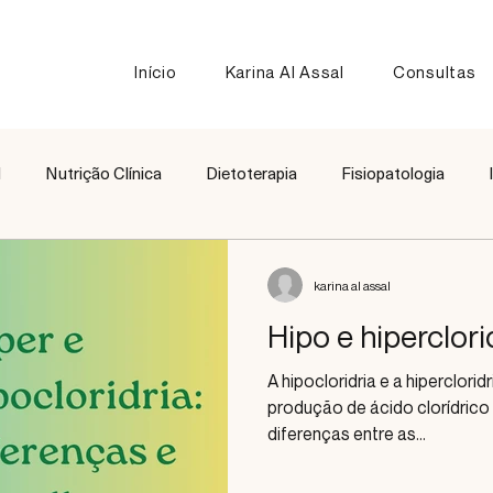
Início
Karina Al Assal
Consultas
l
Nutrição Clínica
Dietoterapia
Fisiopatologia
Nutrição Esportiva
Receitas
Comparação de Alimen
karina al assal
Hipo e hiperclori
A hipocloridria e a hiperclori
produção de ácido clorídric
diferenças entre as...