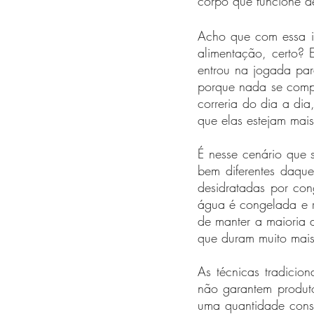
corpo que funcione d
Acho que com essa in
alimentação, certo? 
entrou na jogada par
porque nada se compa
correria do dia a dia
que elas estejam mais
É nesse cenário que s
bem diferentes daque
desidratadas por co
água é congelada e r
de manter a maioria d
que duram muito mais 
As técnicas tradicio
não garantem produt
uma quantidade cons