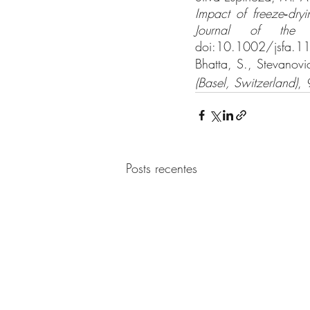
Impact of freeze‐dry
Journal of the 
doi:10.1002/jsfa.1
Bhatta, S., Stevanovi
(Basel, Switzerland)
, 
Posts recentes