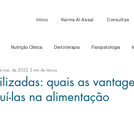
Início
Karina Al Assal
Consultas
Nutrição Clínica
Dietoterapia
Fisiopatologia
I
e mai. de 2022
3 min de leitura
Nutrição Esportiva
Receitas
Comparação de Alimen
ofilizadas: quais as vantag
uí-las na alimentação