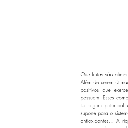
Que frutas são alime
Além de serem ótimas
positivos que exer
possuem. Esses compo
ter algum potencial
suporte para o siste
antioxidantes… A ri