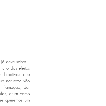
 já deve saber… 
ito dos efeitos 
 bioativos que 
ua natureza vão 
nflamação, dar 
las, atuar como 
 se queremos um 