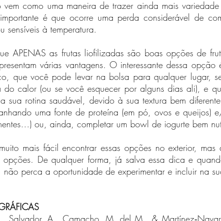
ção vem como uma maneira de trazer ainda mais variedade 
 importante é que ocorre uma perda considerável de com
u sensíveis à temperatura.
ue APENAS as frutas liofilizadas são boas opções de frut
presentam várias vantagens. O interessante dessa opção é 
co, que você pode levar na bolsa para qualquer lugar, sem
 do calor (ou se você esquecer por alguns dias ali), e qu
a sua rotina saudável, devido à sua textura bem diferent
nhando uma fonte de proteína (em pó, ovos e queijos) e
mentes…) ou, ainda, completar um bowl de iogurte bem nutr
uito mais fácil encontrar essas opções no exterior, mas a
 opções. De qualquer forma, já salva essa dica e quand
aí, não perca a oportunidade de experimentar e incluir na su
OGRÁFICAS