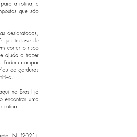
para a rotina; e 
postos que são 
as desidratadas, 
que trata-se de 
 correr o risco 
e ajuda a trazer 
e. Podem compor 
/ou de gorduras 
itivo.
qui no Brasil já 
o encontrar uma 
a rotina!
Silva‐Espinoza, M. A., Salvador, A., Camacho, M. del M., & Martínez‐Navarrete, N. (2021). 