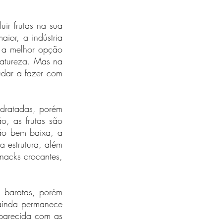
r frutas na sua 
or, a indústria 
 a melhor opção 
atureza. Mas na 
udar a fazer com 
idratadas, porém 
, as frutas são 
ão bem baixa, a 
estrutura, além 
nacks crocantes, 
 baratas, porém 
inda permanece 
parecida com as 