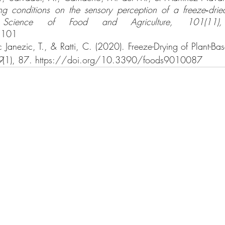
ing conditions on the sensory perception of a freeze‐drie
Science of Food and Agriculture, 101(11)
1101
c Janezic, T., & Ratti, C. (2020). Freeze-Drying of Plant-Ba
9
(1), 87. https://doi.org/10.3390/foods9010087