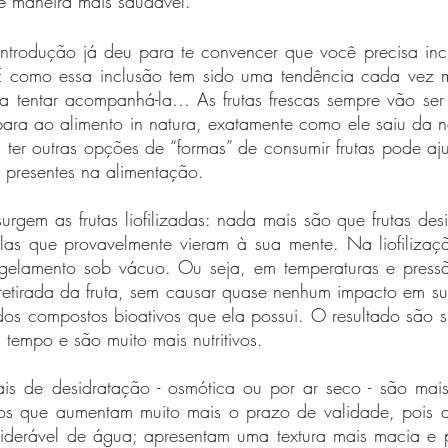
e maneira mais saudável.
trodução já deu para te convencer que você precisa inclui
E como essa inclusão tem sido uma tendência cada vez mai
a tentar acompanhá-la… As frutas frescas sempre vão ser
ra ao alimento in natura, exatamente como ele saiu da n
, ter outras opções de “formas” de consumir frutas pode aj
 presentes na alimentação.
urgem as frutas liofilizadas: nada mais são que frutas des
las que provavelmente vieram à sua mente. Na liofilização
ngelamento sob vácuo. Ou seja, em temperaturas e press
etirada da fruta, sem causar quase nenhum impacto em sua 
os compostos bioativos que ela possui. O resultado são s
tempo e são muito mais nutritivos.
nais de desidratação - osmótica ou por ar seco - são mais
os que aumentam muito mais o prazo de validade, pois a
iderável de água; apresentam uma textura mais macia e 