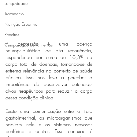
Longevidade
Tratamento
Nutrição Esportiva
Receitas
A depressão é uma doença 
Comparação de Alimentos
neuropsiquiátrica de alta recorrência, 
respondendo por cerca de 10,3% da 
carga total de doenças, tornando-se de 
extrema relevância no contexto de saúde 
pública. Isso nos leva a perceber a 
importância de desenvolver potenciais 
alvos terapêuticos para reduzir a carga 
dessa condição clínica. 
Existe uma comunicação entre o trato 
gastrointestinal, os microorganismos que 
habitam nele e os sistemas nervosos 
periférico e central. Essa conexão é 