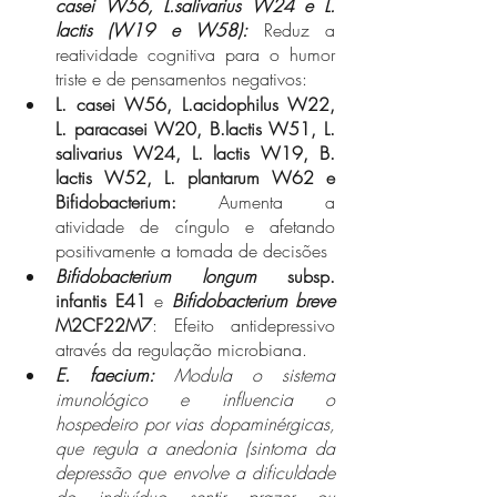
casei W56, L.salivarius W24 e L. 
lactis (W19 e W58): 
Reduz a 
reatividade cognitiva para o humor 
triste e de pensamentos negativos: 
L. casei W56, L.acidophilus W22, 
L. paracasei W20, B.lactis W51, L. 
salivarius W24, L. lactis W19, B. 
lactis W52, L. plantarum W62 e 
Bifidobacterium: 
Aumenta a 
atividade de cíngulo e afetando 
positivamente a tomada de decisões 
Bifidobacterium longum
 subsp. 
infantis E41
 e 
Bifidobacterium breve 
M2CF22M7
: Efeito antidepressivo 
através da regulação microbiana.
E. faecium: 
Modula o sistema 
imunológico e influencia o 
hospedeiro por vias dopaminérgicas, 
que regula a anedonia (sintoma da 
depressão que envolve a dificuldade 
do indivíduo sentir prazer ou 