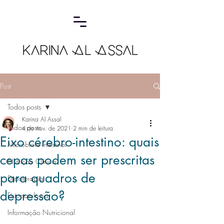
Post
Todos posts
Karina Al Assal
Todos posts
4 de nov. de 2021
2 min de leitura
Eixo cérebro-intestino: quais
Microbiota Intestinal
cepas podem ser prescritas
Nutrição Clínica
para quadros de
Dietoterapia
depressão?
Fisiopatologia
Informação Nutricional