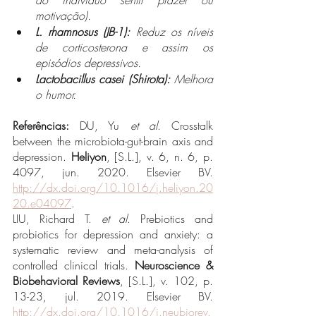
motivação). 
L. rhamnosus (JB-1): 
Reduz os níveis 
de corticosterona e assim os 
episódios depressivos. 
Lactobacillus casei (Shirota): 
Melhora 
o humor. 
Referências:
 DU, Yu 
et al
. Crosstalk 
between the microbiota-gut-brain axis and 
depression. 
Heliyon
, [S.L.], v. 6, n. 6, p. 
4097, jun. 2020. Elsevier BV. 
http://dx.doi.org/10.1016/j.heliyon.20
20.e04097
.
LIU, Richard T. 
et al
. Prebiotics and 
probiotics for depression and anxiety: a 
systematic review and meta-analysis of 
controlled clinical trials. 
Neuroscience & 
Biobehavioral Reviews
, [S.L.], v. 102, p. 
13-23, jul. 2019. Elsevier BV. 
http://dx.doi.org/10.1016/j.neubiorev.