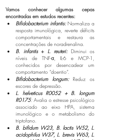
Vamos conhecer algumas cepas 
encontradas em estudos recentes: 
Bifidobacterium infantis: 
Normaliza a 
resposta imunológica, reverte déficits 
comportamentais e restaura as 
concentrações de noradrenalina.
B. infantis
 + 
L. reuteri: 
Diminui os 
níveis de TNF-α, IL-6 e MCP-1, 
conhecidos por desencadear um 
comportamento “doentio”.
Bifidobacterium longum:
Reduz os 
escores de depressão. 
L. helveticus R0052 + B. longum 
R0175
:
 Avalia o estresse psicológico 
associado ao eixo HPA, sistema 
imunológico e o metabolismo do 
triptofano.
B. bifidum W23, B. lactis W52, L. 
acidophilus W37, L. brevis W63, L. 