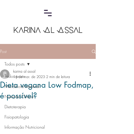
Post
Todos posts
karina al assal
Todos posts
16 de mar. de 2023
2 min de leitura
Dieta vegana Low Fodmap,
Microbiota Intestinal
é possível?
Nutrição Clínica
Dietoterapia
Fisiopatologia
Informação Nutricional