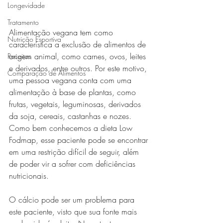
Longevidade
Tratamento
Alimentação vegana tem como 
Nutrição Esportiva
característica a exclusão de alimentos de 
origem animal, como carnes, ovos, leites 
Receitas
e derivados, entre outros. Por este motivo, 
Comparação de Alimentos
uma pessoa vegana conta com uma 
alimentação à base de plantas, como 
frutas, vegetais, leguminosas, derivados 
da soja, cereais, castanhas e nozes. 
Como bem conhecemos a dieta Low 
Fodmap, esse paciente pode se encontrar 
em uma restrição difícil de seguir, além 
de poder vir a sofrer com deficiências 
nutricionais.
O cálcio pode ser um problema para 
este paciente, visto que sua fonte mais 