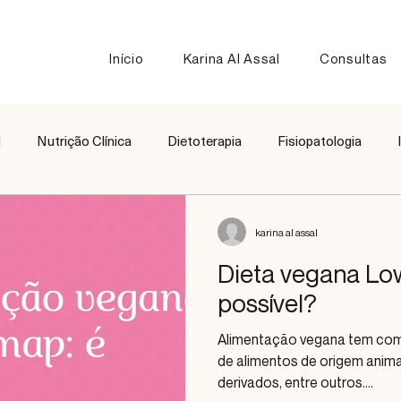
Início
Karina Al Assal
Consultas
l
Nutrição Clínica
Dietoterapia
Fisiopatologia
Nutrição Esportiva
Receitas
Comparação de Alimen
karina al assal
Dieta vegana Lo
possível?
Alimentação vegana tem como
de alimentos de origem animal
derivados, entre outros....