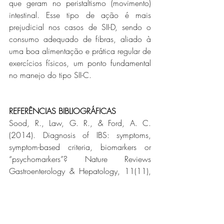
que geram no peristaltismo (movimento) 
intestinal. Esse tipo de ação é mais 
prejudicial nos casos de SII-D, sendo o 
consumo adequado de fibras, aliado à 
uma boa alimentação e prática regular de 
exercícios físicos, um ponto fundamental 
no manejo do tipo SII-C.
REFERÊNCIAS BIBLIOGRÁFICAS
Sood, R., Law, G. R., & Ford, A. C. 
(2014). Diagnosis of IBS: symptoms, 
symptom-based criteria, biomarkers or 
“psychomarkers”? Nature Reviews 
Gastroenterology & Hepatology, 11(11), 
683–691. 
doi:10.1038/nrgastro.2014.127
Chey, W. D., Kurlander, J., & Eswaran, S. 