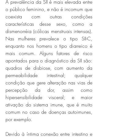
A prevalência da SII é mais elevada entre 
o público feminino, e não é incomum que 
coexista com outras condições 
características desse sexo, como a 
dismenorréia (cólicas menstruais intensas). 
Nas mulheres prevalece o tipo SII-C, 
enquanto nos homens o tipo diarreico é 
mais comum. Alguns fatores de risco 
apontados para o diagnóstico da SII são: 
quadros de disbiose, com aumento da 
permeabilidade intestinal; qualquer 
condição que gere alteração nas vias de 
percepção da dor, assim como 
hipersensibilidade visceral; e maior 
ativação do sistema imune, que é muito 
comum no caso de doenças autoimunes, 
por exemplo. 
Devido à íntima conexão entre intestino e 