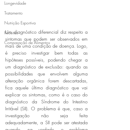
Longevidade
Tratamento
Nutrição Esportiva
Um diagnóstico diferencial diz respeito a 
Receitas
sintomas que podem ser observados em 
Comparação de Alimentos
mais de uma condição de doença. Logo, 
é preciso investigar bem todas as 
hipóteses possíveis, podendo chegar a 
um diagnóstico de exclusão: quando as 
possibilidades que envolvem alguma 
alteração orgânica forem descartadas, 
fica aquele último diagnóstico que vai 
explicar os sintomas, como é o caso do 
diagnóstico da Síndrome do Intestino 
Irritável (SII). O problema é que, caso a 
investigação não seja feita 
adequadamente, a SII pode ser atestada 
quando, na verdade, o problema 