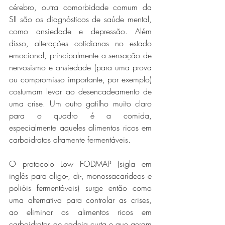
cérebro, outra comorbidade comum da 
SII são os diagnósticos de saúde mental, 
como ansiedade e depressão. Além 
disso, alterações cotidianas no estado 
emocional, principalmente a sensação de 
nervosismo e ansiedade (para uma prova 
ou compromisso importante, por exemplo) 
costumam levar ao desencadeamento de 
uma crise. Um outro gatilho muito claro 
para o quadro é a comida, 
especialmente aqueles alimentos ricos em 
carboidratos altamente fermentáveis.
O protocolo Low FODMAP (sigla em 
inglês para oligo-, di-, monossacarídeos e 
polióis fermentáveis) surge então como 
uma alternativa para controlar as crises, 
ao eliminar os alimentos ricos em 
carboidratos de cadeia curta e que geram 