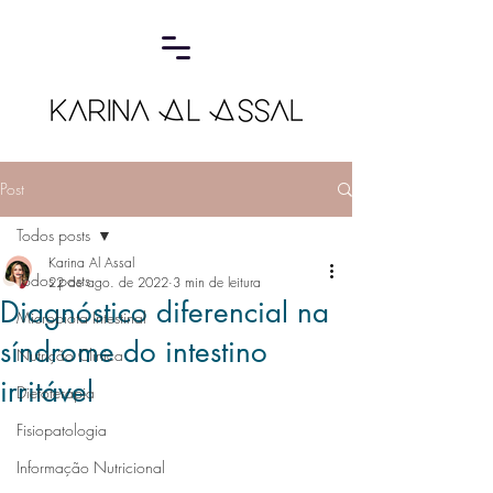
Post
Todos posts
Karina Al Assal
Todos posts
22 de ago. de 2022
3 min de leitura
Diagnóstico diferencial na
Microbiota Intestinal
síndrome do intestino
Nutrição Clínica
irritável
Dietoterapia
Fisiopatologia
Informação Nutricional