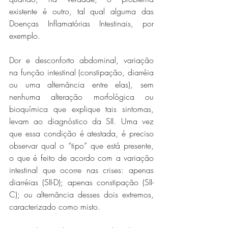
existente é outro, tal qual alguma das 
Doenças Inflamatórias Intestinais, por 
exemplo. 
Dor e desconforto abdominal, variação 
na função intestinal (constipação, diarréia 
ou uma alternância entre elas), sem 
nenhuma alteração morfológica ou 
bioquímica que explique tais sintomas, 
levam ao diagnóstico da SII. Uma vez 
que essa condição é atestada, é preciso 
observar qual o “tipo” que está presente, 
o que é feito de acordo com a variação 
intestinal que ocorre nas crises: apenas 
diarréias (SII-D); apenas constipação (SII-
C); ou alternância desses dois extremos, 
caracterizado como misto.  