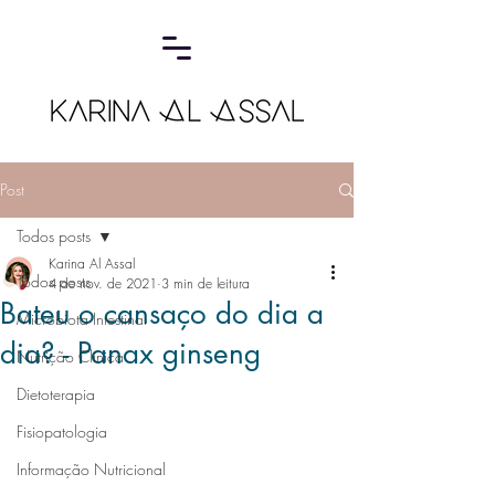
Post
Todos posts
Karina Al Assal
Todos posts
4 de nov. de 2021
3 min de leitura
Bateu o cansaço do dia a
Microbiota Intestinal
dia? - Panax ginseng
Nutrição Clínica
Dietoterapia
Fisiopatologia
Informação Nutricional