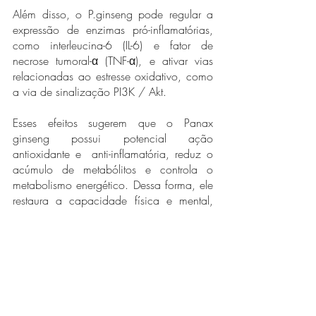
Além disso, o P.ginseng pode regular a 
expressão de enzimas pró-inflamatórias, 
como interleucina-6 (IL-6) e fator de 
necrose tumoral-α (TNF-α), e ativar vias 
relacionadas ao estresse oxidativo, como 
a via de sinalização PI3K / Akt. 
Esses efeitos sugerem que o
Panax 
ginseng possui potencial ação 
antioxidante e  anti-inflamatória, reduz o 
acúmulo de metabólitos e controla o 
metabolismo energético. Dessa forma, ele 
restaura a capacidade física e mental, 
podendo ser usado em casos de 
fraqueza, exaustão, cansaço e perda da 
concentração.
Referências: 
LU, Guanyu 
et al
. Recent 
Advances in Panax ginseng C.A. Meyer 
as a Herb for Anti-Fatigue: an effects and 