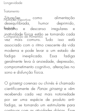
Longevidade
Tratamento
Situações como alimentação 
Nutrição Esportiva
desequilibrada, humor deprimido, 
Receitas
trabalho e descanso irregulares e 
inatividade física estão se tornando cada 
Comparação de Alimentos
vez mais comuns. Tudo isso está 
associado com o ritmo crescente da vida 
moderna e pode levar a um estado de 
fadiga inexplicada. Essa fadiga 
geralmente leva à ansiedade, depressão, 
comprometimento cognitivo, alterações no 
sono e disfunção física. 
O g
inseng 
corenao ou chinês é chamado 
cientificamente de 
Panax ginseng 
e vêm 
recebendo cada vez mais notoriedade 
por ser uma espécie de produto anti-
fadiga, se tornando um estimulante para 
continuar com as atividades diárias. Esse 