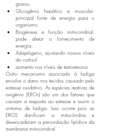
graxos.
Glicogênio hepático e muscular: 
principal fonte de energia para o 
organismo.
Biogênese e função mitocondrial: 
pode afetar o fornecimento de 
energia.
Adaptógeno, ajustando nossos níveis 
de cortisol 
aumento nos níveis de testosterona 
Outro mecanismo associado à fadiga 
envolve o dano nos tecidos causado pelo 
estresse oxidativo. As espécies reativas de 
oxigênio (EROs) são um dos fatores que 
causam a resposta ao estresse e assim o 
sintoma de fadiga. Isso ocorre pois as 
EROS danificam a mitocôndria e 
desencadeiam a peroxidação lipídica da 
membrana mitocondrial.