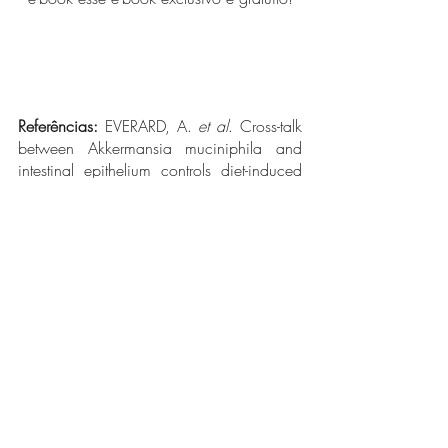
Referências: 
EVERARD, A. 
et al
. Cross-talk 
between Akkermansia muciniphila and 
intestinal epithelium controls diet-induced 
obesity. 
Proceedings Of The National 
Academy Of Sciences
, [S.L.], v. 110, n. 
22, p. 9066-9071, 13 maio 2013. 
Proceedings of the National Academy of 
Sciences. 
http://dx.doi.org/10.1073/pnas.1219
451110
.
GEERLINGS, Sharon 
et al
. Akkermansia 
muciniphila in the Human Gastrointestinal 
Tract: when, where, and how?. 
Microorganisms
, [S.L.], v. 6, n. 3, p. 75, 
23 jul. 2018. MDPI AG. 