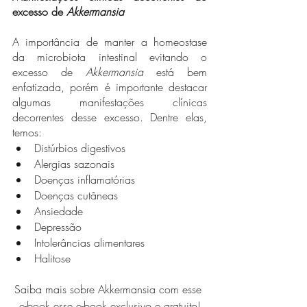
excesso de 
Akkermansia
A importância de manter a homeostase 
da microbiota intestinal evitando o 
excesso de 
Akkermansia
 está bem 
enfatizada, porém é importante destacar 
algumas manifestações clínicas 
decorrentes desse excesso. Dentre elas, 
temos:
Distúrbios digestivos 
Alergias sazonais 
Doenças inflamatórias 
Doenças cutâneas 
Ansiedade 
Depressão 
Intolerâncias alimentares 
Halitose 
Saiba mais sobre Akkermansia com esse 
e-book esse e-book exclusivo e gratuito!