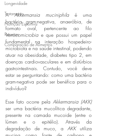
Longevidade
Tratamento
A 
Akkermansia muciniphila
 é uma 
bactéria gram-negativa, anaeróbia, de 
Nutrição Esportiva
formato oval, pertencente ao filo 
Receitas
Verrucomicrobia
 e que possui um papel 
fundamental na interação hospedeiro-
Comparação de Alimentos
microbiota e na saúde intestinal, podendo 
atuar na obesidade, diabetes tipo 2, em 
doenças cardiovasculares e em distúrbios 
gastrointestinais. Contudo, você deve 
estar se perguntando: como uma bactéria 
gram-negativa pode ser benéfica para o 
indivíduo?
Esse fato ocorre pela 
Akkermansia (AKK)
ser uma bactéria mucolítica degradante, 
presente na camada mucoide (entre o 
lúmen e o epitélio). Através da 
degradação de muco, a 
AKK
 utiliza 
mucina como fonte de carbono e 