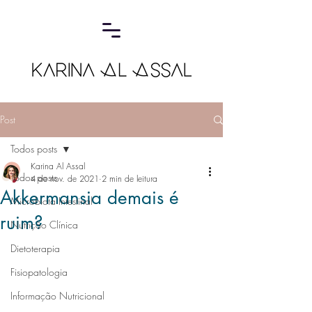
Post
Todos posts
Karina Al Assal
Todos posts
4 de nov. de 2021
2 min de leitura
Akkermansia demais é
Microbiota Intestinal
ruim?
Nutrição Clínica
Dietoterapia
Fisiopatologia
Informação Nutricional