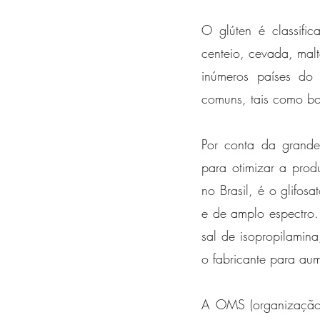
O glúten é classifi
centeio, cevada, mal
inúmeros países do 
comuns, tais como bol
Por conta da grande 
para otimizar a pro
no Brasil, é o glifosa
e de amplo espectro.
sal de isopropilamin
o fabricante para aum
A OMS (organização 