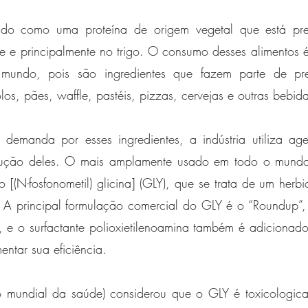
cado como uma proteína de origem vegetal que está pres
te e principalmente no trigo. O consumo desses alimentos 
mundo, pois são ingredientes que fazem parte de pre
os, pães, waffle, pastéis, pizzas, cervejas e outras bebida
demanda por esses ingredientes, a indústria utiliza agen
dução deles. O mais amplamente usado em todo o mundo, 
to [(N-fosfonometil) glicina] (GLY), que se trata de um herbi
 A principal formulação comercial do GLY é o “Roundup”, 
a, e o surfactante polioxietilenoamina também é adicionad
entar sua eficiência.
mundial da saúde) considerou que o GLY é toxicologicam