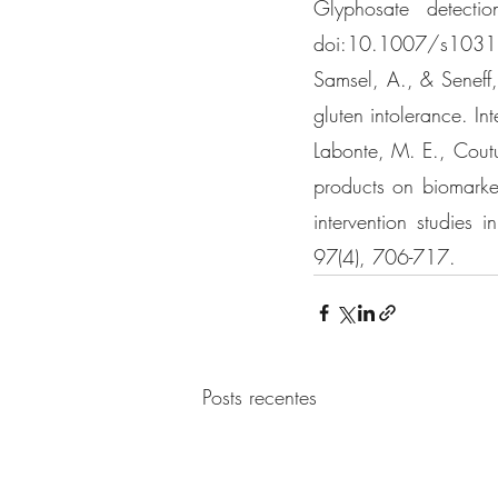
Glyphosate detectio
doi:10.1007/s1031
Samsel, A., & Seneff,
gluten intolerance. I
Labonte, M. E., Coutu
products on biomarker
intervention studies 
97(4), 706-717.
Posts recentes