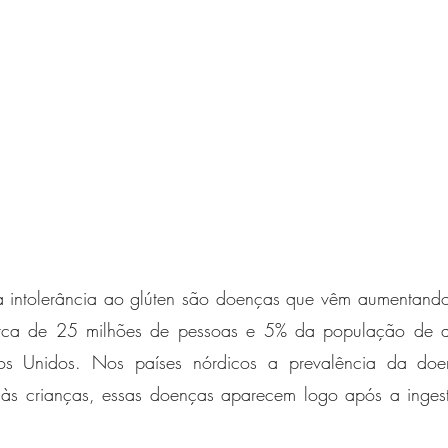
a intolerância ao glúten são doenças que vêm aumentand
rca de 25 milhões de pessoas e 5% da população de al
os Unidos. Nos países nórdicos a prevalência da do
às crianças, essas doenças aparecem logo após a ingest