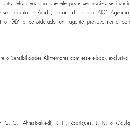
ntanto, ela menciona que ele pode ser nocivo se ingerid
 se for inalado. Ainda, de acordo com a IARC (Agência I
) o GLY é considerado um agente provavelmente carc
e o Sensibilidades Alimentares com esse e-book exclusivo e
F. C. C., Alves-Balvedi, R. P., Rodrigues, L. P., & Goular