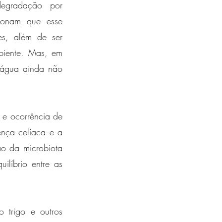
egradação por 
ionam que esse 
es, além de ser 
iente. Mas, em 
 água ainda não 
 e ocorrência de 
ença celíaca e a 
o da microbiota 
líbrio entre as 
trigo e outros 