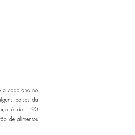
o a cada ano no 
guns países da 
ença é de 1:90 
ão de alimentos 