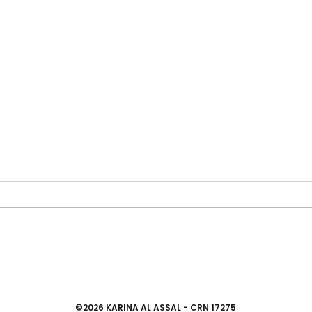
Intolerância à Lactose: o que é
Quan
e como interpretar o exame de
probi
tolerância à lactos
©2026 KARINA AL ASSAL - CRN 17275