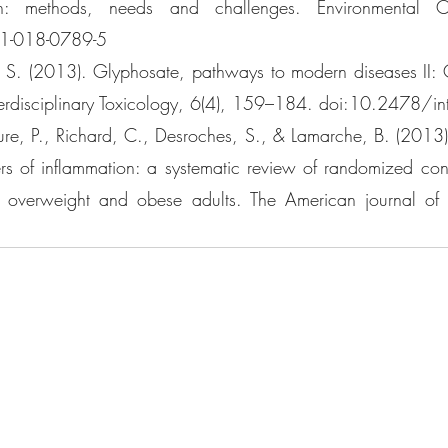
n: methods, needs and challenges. Environmental Chem
1-018-0789-5 
 S. (2013). Glyphosate, pathways to modern diseases II: 
nterdisciplinary Toxicology, 6(4), 159–184. doi:10.2478/
re, P., Richard, C., Desroches, S., & Lamarche, B. (2013).
s of inflammation: a systematic review of randomized contro
in overweight and obese adults. The American journal of cli