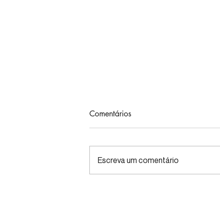
Comentários
Escreva um comentário
Café, microbiota e cérebro:
novo estudo mostra efeitos
além da cafeína