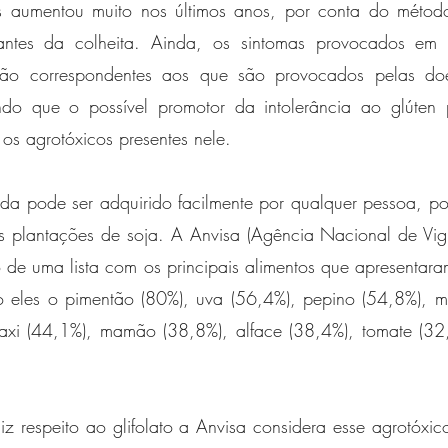
es aumentou muito nos últimos anos, por conta do métod
 antes da colheita. Ainda, os sintomas provocados em 
ão correspondentes aos que são provocados pelas doe
tando que o possível promotor da intolerância ao glúten
 os agrotóxicos presentes nele. 
ida pode ser adquirido facilmente por qualquer pessoa, por 
plantações de soja. A Anvisa (Agência Nacional de Vigilâ
 de uma lista com os principais alimentos que apresentara
 eles o pimentão (80%), uva (56,4%), pepino (54,8%), m
xi (44,1%), mamão (38,8%), alface (38,4%), tomate (32,
z respeito ao glifolato a Anvisa considera esse agrotóxic