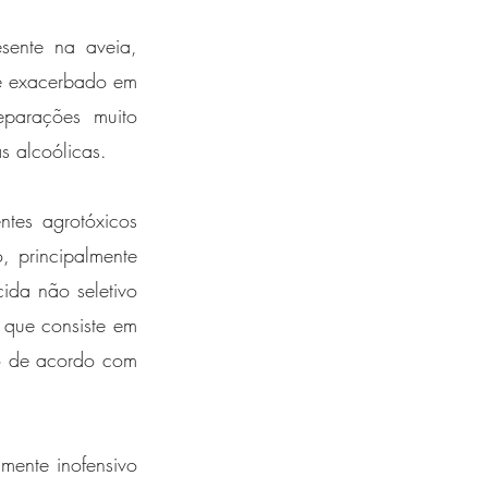
ente na aveia, 
é exacerbado em 
parações muito 
s alcoólicas. 
tes agrotóxicos 
principalmente 
cida não seletivo 
que consiste em 
o de acordo com 
ente inofensivo 