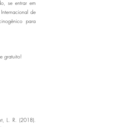
o, se entrar em 
nternacional de 
inogênico para 
 gratuito!
t, L. R. (2018). 