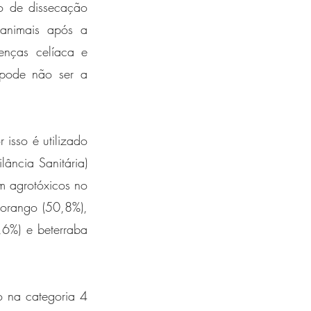
o de dissecação 
animais após a 
nças celíaca e 
 pode não ser a 
isso é utilizado 
ncia Sanitária) 
m agrotóxicos no 
orango (50,8%), 
6%) e beterraba 
o na categoria 4 