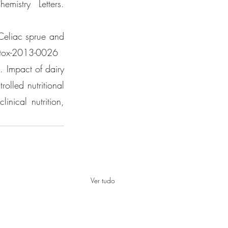
istry Letters. 
Celiac sprue and 
intox-2013-0026 
 Impact of dairy 
lled nutritional 
nical nutrition, 
Ver tudo