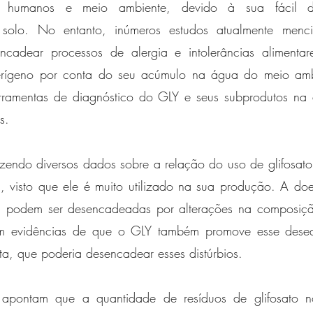
m humanos e meio ambiente, devido à sua fácil d
 solo. No entanto, inúmeros estudos atualmente menc
ncadear processos de alergia e intolerâncias alimentar
erígeno por conta do seu acúmulo na água do meio amb
erramentas de diagnóstico do GLY e seus subprodutos na
s. 
razendo diversos dados sobre a relação do uso de glifosato
n, visto que ele é muito utilizado na sua produção. A do
en podem ser desencadeadas por alterações na composiçã
stem evidências de que o GLY também promove esse desequi
ta, que poderia desencadear esses distúrbios. 
 apontam que a quantidade de resíduos de glifosato no 