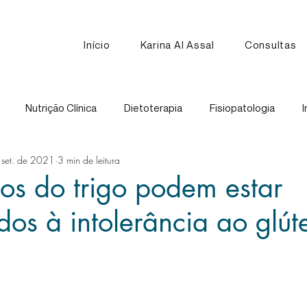
Início
Karina Al Assal
Consultas
Nutrição Clínica
Dietoterapia
Fisiopatologia
I
 set. de 2021
3 min de leitura
Nutrição Esportiva
Receitas
Comparação de Alimen
os do trigo podem estar
dos à intolerância ao glút