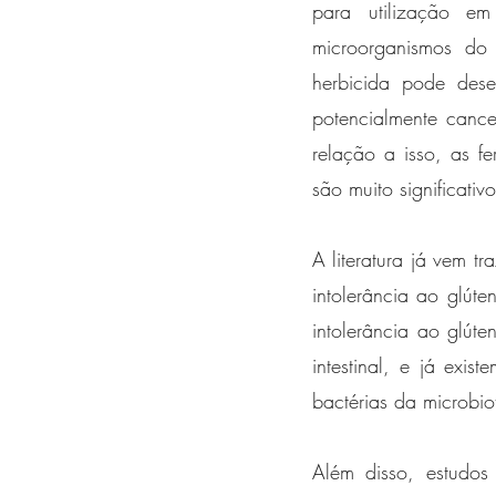
para utilização e
microorganismos do
herbicida pode dese
potencialmente canc
relação a isso, as f
são muito significativo
A literatura já vem t
intolerância ao glúte
intolerância ao glút
intestinal, e já exi
bactérias da microbio
Além disso, estudos