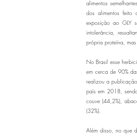
alimentos semelhant
dos alimentos feito
exposição ao GLY s
intolerância, ressal
própria proteína, mas
No Brasil esse herbic
em cerca de 90% das 
realizou a publicação
país em 2018, sendo
couve (44,2%), abaca
(32%). 
Além disso, no que di