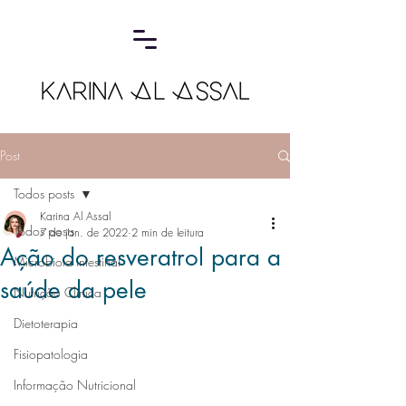
Post
Todos posts
Karina Al Assal
Todos posts
7 de jan. de 2022
2 min de leitura
Ação do resveratrol para a
Microbiota Intestinal
saúde da pele
Nutrição Clínica
Dietoterapia
Fisiopatologia
Informação Nutricional