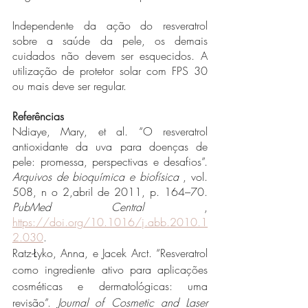
Independente da ação do resveratrol 
sobre a saúde da pele, os demais 
cuidados não devem ser esquecidos. A 
utilização de protetor solar com FPS 30 
ou mais deve ser regular. 
Referências 
Ndiaye, Mary, et al. “O resveratrol 
antioxidante da uva para doenças de 
pele: promessa, perspectivas e desafios”. 
Arquivos de bioquímica e biofísica
 , vol. 
508, n o 2,abril de 2011, p. 164–70. 
PubMed Central
 , 
https://doi.org/10.1016/j.abb.2010.1
2.030
.
Ratz-Łyko, Anna, e Jacek Arct. “Resveratrol 
como ingrediente ativo para aplicações 
cosméticas e dermatológicas: uma 
revisão”. 
Journal of Cosmetic and Laser 