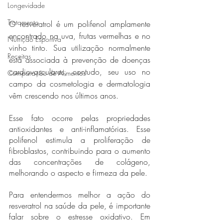
Longevidade
Tratamento
O resveratrol é um polifenol amplamente 
encontrado na uva, frutas vermelhas e no 
Nutrição Esportiva
vinho tinto. Sua utilização normalmente 
Receitas
está associada à prevenção de doenças 
cardiovasculares, contudo, seu uso no 
Comparação de Alimentos
campo da cosmetologia e dermatologia 
vêm crescendo nos últimos anos. 
Esse fato ocorre pelas propriedades 
antioxidantes e anti-inflamatórias. Esse 
polifenol estimula a proliferação de 
fibroblastos, contribuindo para o aumento 
das concentrações de colágeno, 
melhorando o aspecto e firmeza da pele.
Para entendermos melhor a ação do 
resveratrol na saúde da pele, é importante 
falar sobre o estresse oxidativo. Em 