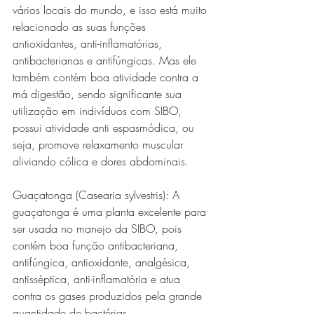
vários locais do mundo, e isso está muito 
relacionado as suas funções 
antioxidantes, anti-inflamatórias, 
antibacterianas e antifúngicas. Mas ele 
também contém boa atividade contra a 
má digestão, sendo significante sua 
utilização em indivíduos com SIBO, 
possui atividade anti espasmódica, ou 
seja, promove relaxamento muscular 
aliviando cólica e dores abdominais. 
Guaçatonga (Casearia sylvestris): A 
guaçatonga é uma planta excelente para 
ser usada no manejo da SIBO, pois 
contém boa função antibacteriana, 
antifúngica, antioxidante, analgésica, 
antisséptica, anti-inflamatória e atua 
contra os gases produzidos pela grande 
quantidade de bactérias. 