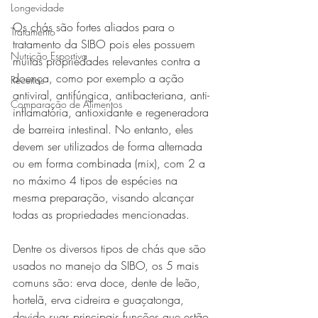
Longevidade
Os chás são fortes aliados para o 
Tratamento
tratamento da SIBO pois eles possuem 
Nutrição Esportiva
muitas propriedades relevantes contra a 
doença, como por exemplo a ação 
Receitas
antiviral, antifúngica, antibacteriana, anti-
Comparação de Alimentos
inflamatória, antioxidante e regeneradora 
de barreira intestinal. No entanto, eles 
devem ser utilizados de forma alternada 
ou em forma combinada (mix), com 2 a 
no máximo 4 tipos de espécies na 
mesma preparação, visando alcançar 
todas as propriedades mencionadas.
Dentre os diversos tipos de chás que são 
usados no manejo da SIBO, os 5 mais 
comuns são: erva doce, dente de leão, 
hortelã, erva cidreira e guaçatonga, 
devido suas principais funções que estão 