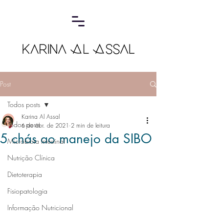
Post
Todos posts
Karina Al Assal
Todos posts
6 de abr. de 2021
2 min de leitura
5 chás ao manejo da SIBO
Microbiota Intestinal
Nutrição Clínica
Dietoterapia
Fisiopatologia
Informação Nutricional