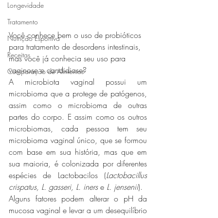
Longevidade
Tratamento
Você conhece bem o uso de probióticos 
Nutrição Esportiva
para tratamento de desordens intestinais, 
Receitas
mas você já conhecia seu uso para 
vaginose e candidiase?
Comparação de Alimentos
A microbiota vaginal possui um 
microbioma que a protege de patógenos, 
assim como o microbioma de outras 
partes do corpo. E assim como os outros 
microbiomas, cada pessoa tem seu 
microbioma vaginal único, que se formou 
com base em sua história, mas que em 
sua maioria, é colonizada por diferentes 
espécies de Lactobacilos (
Lactobacillus 
crispatus, L. gasseri, L. iners
 e 
L. jensenii
).
Alguns fatores podem alterar o pH da 
mucosa vaginal e levar a um desequilíbrio 