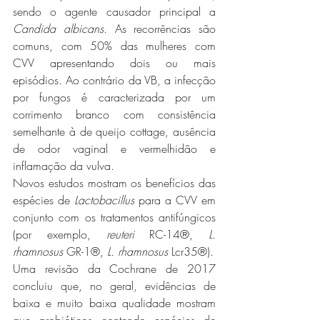
sendo o agente causador principal a 
Candida albicans
. As recorrências são 
comuns, com 50% das mulheres com 
CVV apresentando dois ou mais 
episódios. Ao contrário da VB, a infecção 
por fungos é caracterizada por um 
corrimento branco com consistência 
semelhante à de queijo cottage, ausência 
de odor vaginal e vermelhidão e 
inflamação da vulva.
Novos estudos mostram os benefícios das 
espécies de 
Lactobacillus
 para a CVV em 
conjunto com os tratamentos antifúngicos 
(por exemplo, 
reuteri
 RC-14®, 
L. 
rhamnosus
 GR-1®, 
L. rhamnosus
 Lcr35®). 
Uma revisão da Cochrane de 2017 
concluiu que, no geral, evidências de 
baixa e muito baixa qualidade mostram 