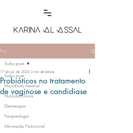
Post
Todos posts
17 de jul. de 2023
3 min de leitura
Todos posts
Probióticos no tratamento
Microbiota Intestinal
de vaginose e candidiase
Nutrição Clínica
Dietoterapia
Fisiopatologia
Informação Nutricional