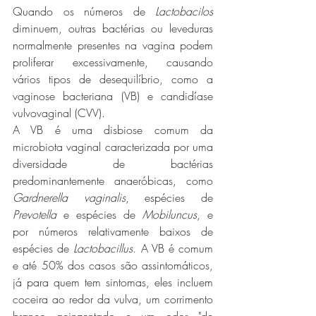
Quando os números de 
Lactobacilos
diminuem, outras bactérias ou leveduras 
normalmente presentes na vagina podem 
proliferar excessivamente, causando 
vários tipos de desequilíbrio, como a 
vaginose bacteriana (VB) e candidíase 
vulvovaginal (CVV).
A VB é uma disbiose comum da 
microbiota vaginal caracterizada por uma 
diversidade de bactérias 
predominantemente anaeróbicas, como 
Gardnerella vaginalis
, espécies de 
Prevotella
 e espécies de 
Mobiluncus
, e 
por números relativamente baixos de 
espécies de 
Lactobacillus
. A VB é comum 
e até 50% dos casos são assintomáticos, 
já para quem tem sintomas, eles incluem 
coceira ao redor da vulva, um corrimento 