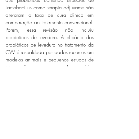
que probióticos contendo espécies de 
Lactobacillus como terapia adjuvante não 
alteraram a taxa de cura clínica em 
comparação ao tratamento convencional. 
Porém, essa revisão não incluiu 
probióticos de levedura. A eficácia dos 
probióticos de levedura no tratamento da 
CVV é respaldada por dados recentes em 
modelos animais e pequenos estudos de 
intervenção, como o caso do 
cerevisiae
CNCM I-3856 como potencial agente 
para o controle da CVV com base em 
suas propriedades imunomoduladoras e 
anti-inflamatórias.
Com base nas evidências, o tratamento 
das desordens vaginais por meio de 
probióticos com administração oral se 
mostra promissor. Novos estudos são 
necessários para futuras confirmações, 