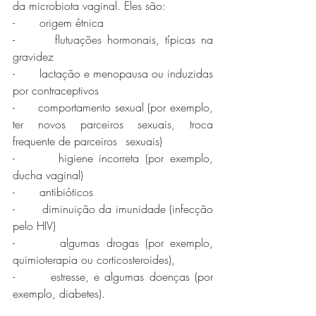
da microbiota vaginal. Eles são:
-       origem étnica
-       flutuações hormonais, típicas na 
gravidez
-       lactação e menopausa ou induzidas 
por contraceptivos
-      comportamento sexual (por exemplo, 
ter novos parceiros sexuais, troca 
frequente de parceiros 	sexuais) 
-       higiene incorreta (por exemplo, 
ducha vaginal)
-       antibióticos 
-       diminuição da imunidade (infecção 
pelo HIV)
-       algumas drogas (por exemplo, 
quimioterapia ou corticosteroides),
-       estresse, e algumas doenças (por 
exemplo, diabetes). 