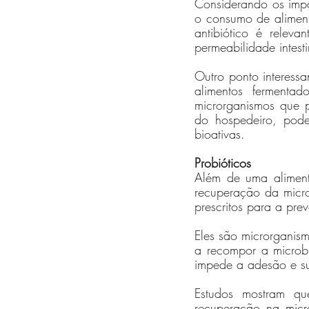
Considerando os impac
o consumo de aliment
antibiótico é relev
permeabilidade intest
Outro ponto interessa
alimentos fermentad
microrganismos que p
do hospedeiro, podem
bioativas. 
Probióticos
Além de uma alimenta
recuperação da micro
prescritos para a pre
Eles são microrganism
a recompor a microb
impede a adesão e su
Estudos mostram qu
recuperação na micro