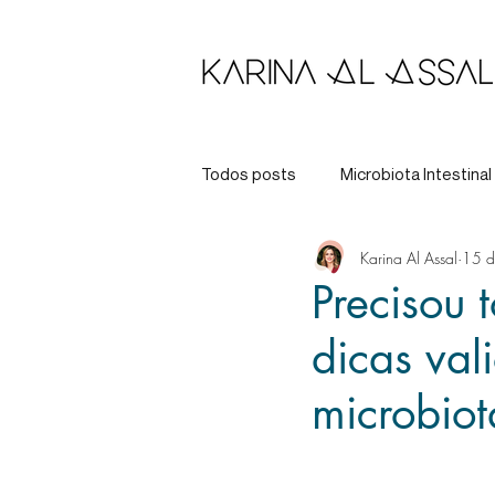
Todos posts
Microbiota Intestinal
Karina Al Assal
15 d
Longevidade
Tratamento
Precisou 
dicas val
microbiot