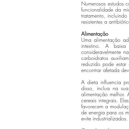
Numerosos estudos co
funcionalidade da mi
tratamento, incluind
resistentes a antibiótic
Alimentação 
Uma alimentação ade
intestino. A baixa
consideravelmente n
carboidratos auxilia
reduzido pode estar
encontrar afetada dev
A dieta influencia p
disso, inclua na sua
alimentação melhor. A
cereais integrais. El
favorecem a modulaçã
de energia para os mi
evite industrializados.