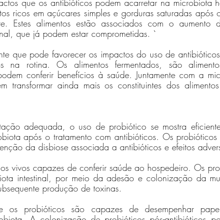
tos que os antibióticos podem acarretar na microbiota ho
os ricos em açúcares simples e gorduras saturadas após o
ante. Estes alimentos estão associados com o aumento d
inal, que já podem estar comprometidas. `
nte que pode favorecer os impactos do uso de antibióticos
os na rotina. Os alimentos fermentados, são aliment
odem conferir benefícios à saúde. Juntamente com a microb
 transformar ainda mais os constituintes dos alimentos
ção adequada, o uso de probiótico se mostra eficiente 
biota após o tratamento com antibióticos. Os probióticos
venção da disbiose associada a antibióticos e efeitos adver
os vivos capazes de conferir saúde ao hospedeiro. Os prob
iota intestinal, por meio da adesão e colonização da m
bsequente produção de toxinas. 
e os probióticos são capazes de desempenhar papel 
biota. A colonização de probióticos pós-antibióticos po