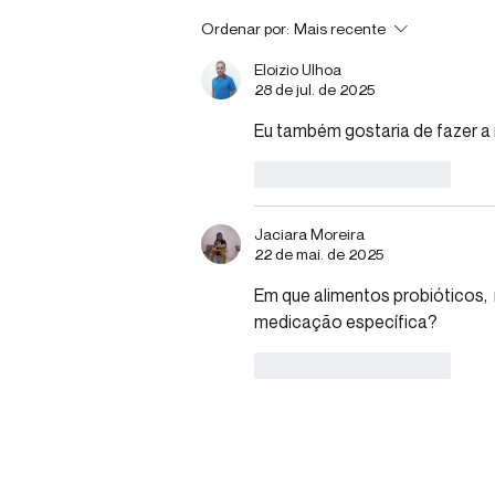
Café, microbiota e cérebro:
Ordenar por:
Mais recente
novo estudo mostra efeitos
Eloizio Ulhoa
além da cafeína
28 de jul. de 2025
Eu também gostaria de fazer a
Curtir
Responder
Jaciara Moreira
22 de mai. de 2025
Em que alimentos probióticos, 
medicação específica?
Curtir
Responder