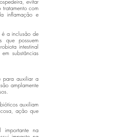
spedeira, evitar 
 tratamento com 
a inflamação e 
 é a inclusão de 
os que possuem 
iota intestinal 
 em substâncias 
para auxiliar a 
 são amplamente 
sos. 
ióticos auxiliam 
ucosa, ação que 
importante na 
ssui impacto na 