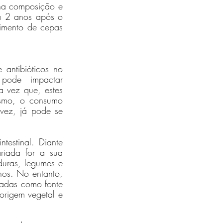
na composição e 
a 2 anos após o 
imento de cepas 
ntibióticos no 
pode impactar 
 vez que, estes 
ismo, o consumo 
ez, já pode se 
estinal. Diante 
riada for a sua 
duras, legumes e 
nos. No entanto, 
adas como fonte 
origem vegetal e 