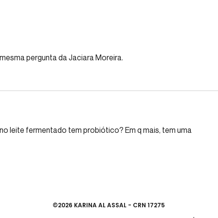
Intolerância à Lactose: o que é
Quan
e como interpretar o exame de
probi
tolerância à lactos
 mesma pergunta da Jaciara Moreira.
 no leite fermentado tem probiótico? Em q mais, tem uma 
©2026 KARINA AL ASSAL - CRN 17275