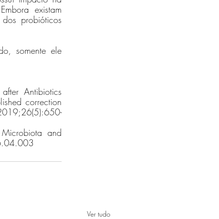
Embora existam 
dos probióticos 
do, somente ele 
ter Antibiotics 
shed correction 
2019;26(5):650-
 Microbiota and 
6.04.003
Ver tudo