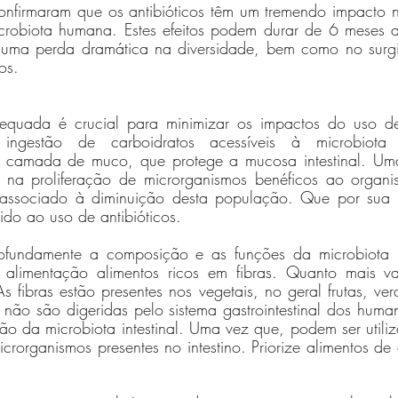
nfirmaram que os antibióticos têm um tremendo impacto 
crobiota humana. Estes efeitos podem durar de 6 meses 
o uma perda dramática na diversidade, bem como no surg
os. 
quada é crucial para minimizar os impactos do uso de a
 ingestão de carboidratos acessíveis à microbiota 
a camada de muco, que protege a mucosa intestinal. Uma
m na proliferação de microrganismos benéficos ao organ
 associado à diminuição desta população. Que por sua v
ido ao uso de antibióticos. 
rofundamente a composição e as funções da microbiota int
 alimentação alimentos ricos em fibras. Quanto mais va
s fibras estão presentes nos vegetais, no geral frutas, ver
as não são digeridas pelo sistema gastrointestinal dos huma
o da microbiota intestinal. Uma vez que, podem ser utiliz
crorganismos presentes no intestino. Priorize alimentos de 