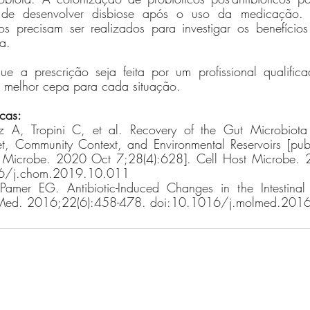
 de desenvolver disbiose após o uso da medicação. 
s precisam ser realizados para investigar os benefícios 
a. 
ue a prescrição seja feita por um profissional qualifica
a melhor cepa para cada situação.  
icas:
A, Tropini C, et al. Recovery of the Gut Microbiota af
, Community Context, and Environmental Reservoirs [publi
t Microbe. 2020 Oct 7;28(4):628]. Cell Host Microbe. 
16/j.chom.2019.10.011
 Pamer EG. Antibiotic-Induced Changes in the Intestinal
l Med. 2016;22(6):458-478. doi:10.1016/j.molmed.201