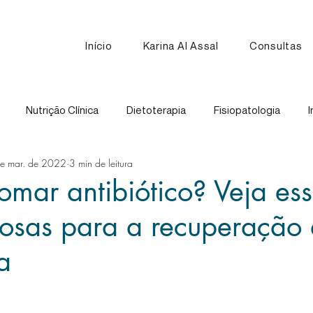
Início
Karina Al Assal
Consultas
Nutrição Clínica
Dietoterapia
Fisiopatologia
I
e mar. de 2022
3 min de leitura
Nutrição Esportiva
Receitas
Comparação de Alimen
tomar antibiótico? Veja es
iosas para a recuperação
a