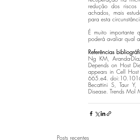
redução dos riscos
achados, mais estudo
para esta circunstânci
É muito importante q
poderá avaliar qual 
Referências bibliográf
Ng KM, Aranda-Díaz 
Depends on Host Diet
appears in Cell Hos
665.e4. doi:10.10
Becattini S, Taur Y,
Disease. Trends Mo
Posts recentes