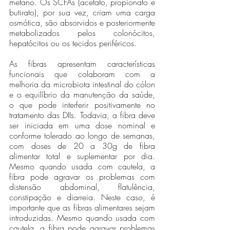
metano. Os SCFAs (acetato, propionato e 
butirato), por sua vez, criam uma carga 
osmótica, são absorvidos e posteriormente 
metabolizados pelos colonócitos, 
hepatócitos ou os tecidos periféricos. 
As fibras apresentam características 
funcionais que colaboram com a 
melhoria da microbiota intestinal do cólon 
e o equilíbrio da manutenção da saúde, 
o que pode interferir positivamente no 
tratamento das DIIs. Todavia, a fibra deve 
ser iniciada em uma dose nominal e 
conforme tolerado ao longo de semanas, 
com doses de 20 a 30g de fibra 
alimentar total e suplementar por dia. 
Mesmo quando usada com cautela, a 
fibra pode agravar os problemas com 
distensão abdominal, flatulência, 
constipação e diarreia. Neste caso, é 
importante que as fibras alimentares sejam 
introduzidas. Mesmo quando usada com 
cautela, a fibra pode agravar problemas 