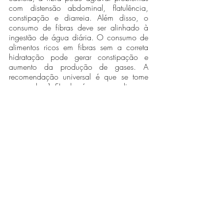
com distensão abdominal, flatulência, 
constipação e diarreia. Além disso, o 
consumo de fibras deve ser alinhado à 
ingestão de água diária. O consumo de 
alimentos ricos em fibras sem a correta 
hidratação pode gerar constipação e 
aumento da produção de gases. A 
recomendação universal é que se tome 
cerca de 1,5L de água por dia, no 
entanto, para saber qual a recomendação 
individual de ingestão de água basta 
multiplicar 35ml pelo peso corporal.
Saiba mais sobre o Sensibilidades 
Alimentares com esse e-book exclusivo e 
gratuito!