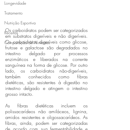
Longevidade
Tratamento
Nutrição Esportiva
Os carboidratos podem ser categorizados 
Receitas
em substratos digeríveis e não digeríveis. 
Os carboidratos digeríveis como glicose, 
Comparação de Alimentos
frutose e galactose são degradados no 
intestino delgado por processos 
enzimáticos e liberados na corrente 
sanguínea na forma de glicose. Por outro 
lado, os carboidratos não-digeríveis, 
também conhecidos como fibras 
dietéticas, são resistentes à digestão no 
intestino delgado e atingem o intestino 
grosso intacto. 
As fibras dietéticas incluem os 
polissacarídeos não amiláceos, lignina, 
amidos resistentes e oligossacarídeos. As 
fibras, ainda, podem ser categorizadas 
de acordo com sua fermentabilidade e 