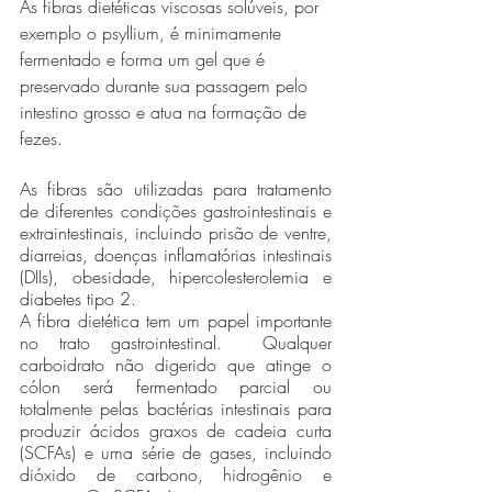
As fibras dietéticas viscosas solúveis, por 
exemplo o psyllium, é minimamente 
fermentado e forma um gel que é 
preservado durante sua passagem pelo 
intestino grosso e atua na formação de 
fezes.   
As fibras são utilizadas para tratamento 
de diferentes condições gastrointestinais e 
extraintestinais, incluindo prisão de ventre, 
diarreias, doenças inflamatórias intestinais 
(DIIs), obesidade, hipercolesterolemia e 
diabetes tipo 2. 
A fibra dietética tem um papel importante 
no trato gastrointestinal.  Qualquer 
carboidrato não digerido que atinge o 
cólon será fermentado parcial ou 
totalmente pelas bactérias intestinais para 
produzir ácidos graxos de cadeia curta 
(SCFAs) e uma série de gases, incluindo 
dióxido de carbono, hidrogênio e 