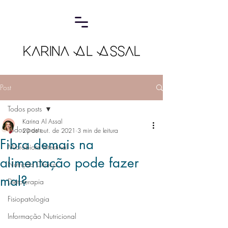
Post
Todos posts
Karina Al Assal
Todos posts
20 de out. de 2021
3 min de leitura
Fibra demais na
Microbiota Intestinal
alimentação pode fazer
Nutrição Clínica
mal?
Dietoterapia
Fisiopatologia
Informação Nutricional