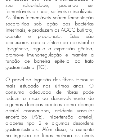
sua solubilidade, podendo ser 
fermentáveis ou não, solúveis e insolúveis. 
As fibras fermentáveis sofrem fermentação 
sacarolítica sob ação das bactérias 
intestinais, e produzem os AGCC butirato, 
acetato e propionato. Estes são 
precursores para a síntese de colesterol e 
lipogênese, regula a expressão gênica, 
promove imunorregulação e mantém a 
função de barreira epitelial do trato 
gastrointestinal (TGI).
O papel da ingestão das fibras tornou-se 
mais estudado nos últimos anos. O 
consumo adequado de fibras pode 
reduzir o risco de desenvolvimento de 
algumas doenças crônicas como doença 
arterial coronariana, acidente vascular 
encefálico (AVE), hipertensão arterial, 
diabetes tipo 2 e algumas desordens 
gastrointestinais. Além disso, o aumento 
na ingestão de fibras melhora os níveis 