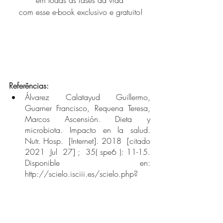
em todas as fases da vida
 com esse e-book exclusivo e gratuito!
Referências:
Álvarez Calatayud Guillermo, 
Guarner Francisco, Requena Teresa, 
Marcos Ascensión. Dieta y 
microbiota. Impacto en la salud. 
Nutr. Hosp.  [Internet]. 2018  [citado  
2021  Jul  27] ;  35( spe6 ): 11-15. 
Disponible en: 
http://scielo.isciii.es/scielo.php?
script=sci_arttext&pid=S0212-
16112018001200004&lng=es.  
Epub 06-Jul-2020.  
https://dx.doi.org/10.20960/nh.2