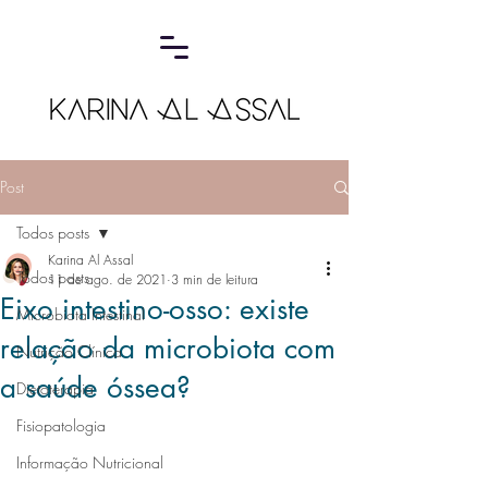
Post
Todos posts
Karina Al Assal
Todos posts
11 de ago. de 2021
3 min de leitura
Eixo intestino-osso: existe
Microbiota Intestinal
relação da microbiota com
Nutrição Clínica
a saúde óssea?
Dietoterapia
Fisiopatologia
Informação Nutricional