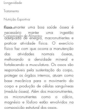
Longevidade
Tratamento
Nutrição Esportiva
Para manter uma boa saúde óssea é 
Receitas
necessário manter uma ingestão 
Comparação de Alimentos
adequada de energia, macronutrientes e 
praticar atividade física. O exercício 
físico faz com que ocorra a manutenção 
das atividades normais ósseas, 
melhorando a densidade mineral e 
fortalecendo a musculatura. Os ossos são 
responsáveis pela sustentação do corpo, 
proteger os órgãos internos, atuam como 
base mecânica para o movimento do 
corpo e produção de células sanguíneas 
(medula óssea). Além dos macronutrientes, 
os micronutrientes como o cálcio, 
magnésio e fósforo estão envolvidos na 
composição estrutural dos ossos.  